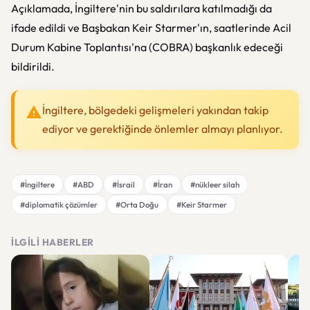
Açıklamada, İngiltere'nin bu saldırılara katılmadığı da
ifade edildi ve Başbakan Keir Starmer'ın, saatlerinde Acil
Durum Kabine Toplantısı'na (COBRA) başkanlık edeceği
bildirildi.
İngiltere, bölgedeki gelişmeleri yakından takip
ediyor ve gerektiğinde önlemler almayı planlıyor.
#İngiltere
#ABD
#İsrail
#İran
#nükleer silah
#diplomatik çözümler
#Orta Doğu
#Keir Starmer
İLGILI HABERLER