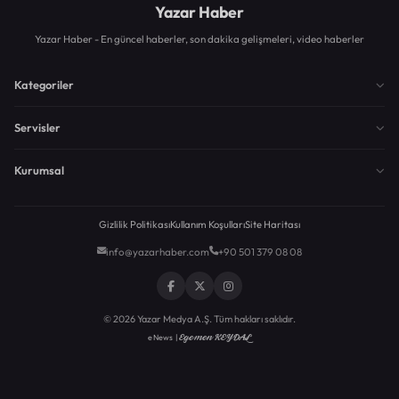
Yazar Haber
Yazar Haber - En güncel haberler, son dakika gelişmeleri, video haberler
Kategoriler
Servisler
Kurumsal
Gizlilik Politikası
Kullanım Koşulları
Site Haritası
info@yazarhaber.com
+90 501 379 08 08
© 2026 Yazar Medya A.Ş. Tüm hakları saklıdır.
Egemen KEYDAL
eNews |