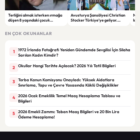
Terliğini almak isterken ırmağa
Avusturya Şansölyesi Christian
NASA
düşen 8 yaşındaki çocuk
Stocker Türkiye’ye geliyor.
köy
hayatını kaybetti.
Görüşmelerde önemli başlıklar
seçt
masada olacak
EN ÇOK OKUNANLAR
1972 İrlanda Fotoğrafı Yeniden Gündemde Sevgilisi İçin Silaha
1
Sarılan Kadın Kimdir?
Okullar Hangi Tarihte Açılacak? 2026 Yılı Tatil Bilgileri
2
Torba Kanun Komisyonu Onayladı: Yüksek Aidatlara
3
Sınırlama, Tapu ve Çevre Yasasında Köklü Değişiklikler
2026 Ocak Emeklilik Temel Maaş Hesaplama Tablosu ve
4
Bilgileri
2026 Emekli Zammı: Taban Maaş Bilgileri ve 20 Bin Lira
5
Ödeme Hesaplama!