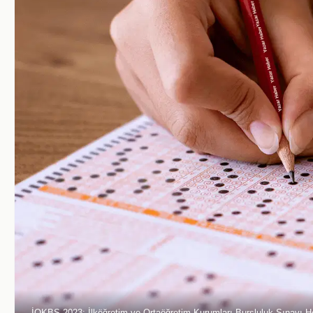
İOKBS 2023: İlköğretim ve Ortaöğretim Kurumları Bursluluk Sınavı H