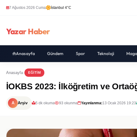
7 Ağustos 2026 Cuma
İstanbul 4°C
Yazar Haber
Anasayfa
Gündem
Spor
Teknoloji
Maga
Anasayfa
EĞITIM
İOKBS 2023: İlköğretim ve Ortaö
A
Arşiv
5 dk okuma
93 okunma
Yayınlanma:
13 Ocak 2026 19:23