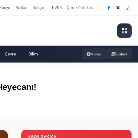
Künye
Reklam
İletişim
KVKK
Çerez Politikası
|
Çevre
Bilim
Video
Galeri
Heyecanı!
SON DAKIKA