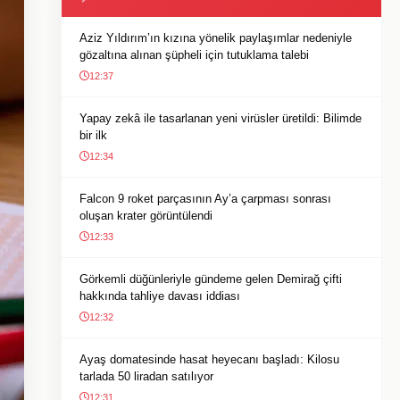
Aziz Yıldırım’ın kızına yönelik paylaşımlar nedeniyle
gözaltına alınan şüpheli için tutuklama talebi
12:37
Yapay zekâ ile tasarlanan yeni virüsler üretildi: Bilimde
bir ilk
12:34
Falcon 9 roket parçasının Ay’a çarpması sonrası
oluşan krater görüntülendi
12:33
Görkemli düğünleriyle gündeme gelen Demirağ çifti
hakkında tahliye davası iddiası
12:32
Ayaş domatesinde hasat heyecanı başladı: Kilosu
tarlada 50 liradan satılıyor
12:31