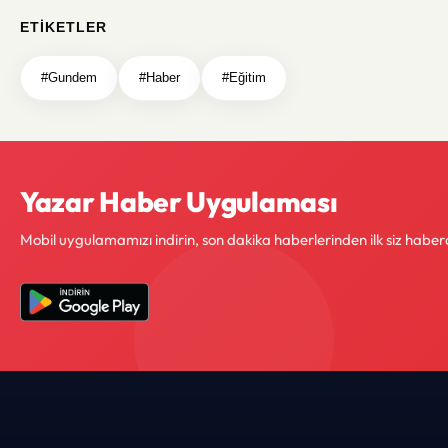
ETIKETLER
#Gundem
#Haber
#Eğitim
Yazar Haber Uygulaması
Mobil uygulamamızı indirin, son dakika haberlerinden ilk siz haber