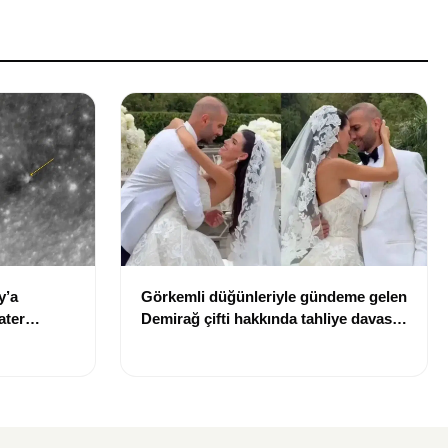
y’a
Görkemli düğünleriyle gündeme gelen
ater
Demirağ çifti hakkında tahliye davası
iddiası