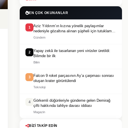
EN ÇOK OKUNANLAR
Aziz Yıldırım’ın kızına yönelik paylaşımlar
1
nedeniyle gözaltına alınan şüpheli için tutuklama
talebi
Gündem
Yapay zekâ ile tasarlanan yeni virüsler üretildi:
2
Bilimde bir ilk
Bilim
Falcon 9 roket parçasının Ay’a çarpması sonrası
3
oluşan krater görüntülendi
Teknoloji
Görkemli düğünleriyle gündeme gelen Demirağ
4
çifti hakkında tahliye davası iddiası
Magazin
BIZI TAKIP EDIN