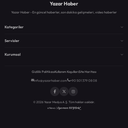
Yazar Haber
Yazar Haber - En güncel haberler, son dakika gelişmeleri, video haberler
Kategoriler
Servisler
Kurumsal
Gizlilik Politikası
Kullanım Koşulları
Site Haritası
info@yazarhaber.com
+90 501 379 08 08
© 2026 Yazar Medya A.Ş. Tüm hakları saklıdır.
Egemen KEYDAL
eNews |