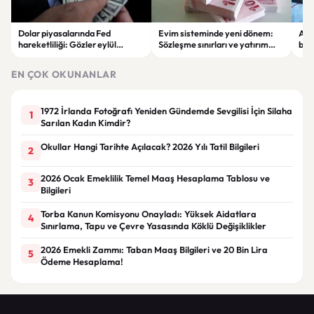
Dolar piyasalarında Fed
Evim sisteminde yeni dönem:
Alta
hareketliliği: Gözler eylül
Sözleşme sınırları ve yatırım
bell
ayındaki faiz kararında
kuralları değişti
Bil
duy
EN ÇOK OKUNANLAR
1972 İrlanda Fotoğrafı Yeniden Gündemde Sevgilisi İçin Silaha
1
Sarılan Kadın Kimdir?
Okullar Hangi Tarihte Açılacak? 2026 Yılı Tatil Bilgileri
2
2026 Ocak Emeklilik Temel Maaş Hesaplama Tablosu ve
3
Bilgileri
Torba Kanun Komisyonu Onayladı: Yüksek Aidatlara
4
Sınırlama, Tapu ve Çevre Yasasında Köklü Değişiklikler
2026 Emekli Zammı: Taban Maaş Bilgileri ve 20 Bin Lira
5
Ödeme Hesaplama!