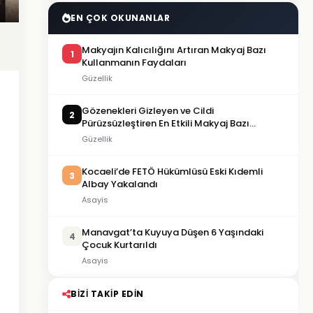
EN ÇOK OKUNANLAR
Makyajın Kalıcılığını Artıran Makyaj Bazı
1
Kullanmanın Faydaları
Güzellik
Gözenekleri Gizleyen ve Cildi
2
Pürüzsüzleştiren En Etkili Makyaj Bazı
Önerileri
Güzellik
Kocaeli’de FETÖ Hükümlüsü Eski Kıdemli
3
Albay Yakalandı
Asayis
Manavgat’ta Kuyuya Düşen 6 Yaşındaki
4
Çocuk Kurtarıldı
Asayis
BIZI TAKIP EDIN