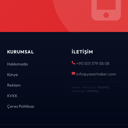
KURUMSAL
İLETIŞIM
+90 501 379 08 08
Hakkımızda
info@yazarhaber.com
Künye
Reklam
eNews · Geliştirici
KEYDAL
·
Developer
KEYDAL
KVKK
Çerez Politikası