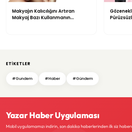
Makyajın Kalıcılığını Artıran
Gözenekle
Makyaj Bazı Kullanmanın
Pürüzsüzl
Faydaları
Bazı Öneri
ETIKETLER
#Gundem
#Haber
#Gündem
Yazar Haber Uygulaması
Mobil uygulamamızı indirin, son dakika haberlerinden ilk siz haber