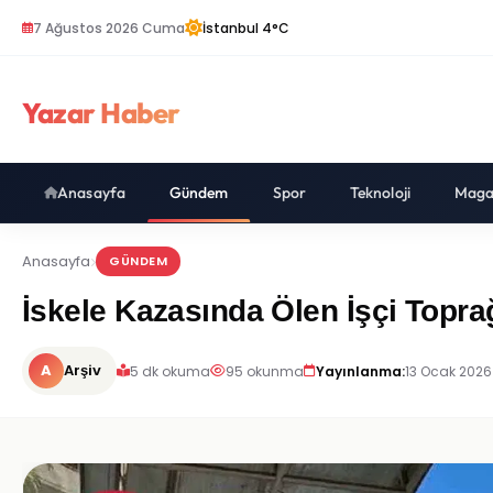
7 Ağustos 2026 Cuma
İstanbul 4°C
Yazar Haber
Anasayfa
Gündem
Spor
Teknoloji
Maga
Anasayfa
GÜNDEM
İskele Kazasında Ölen İşçi Toprağ
A
Arşiv
5 dk okuma
95 okunma
Yayınlanma:
13 Ocak 2026