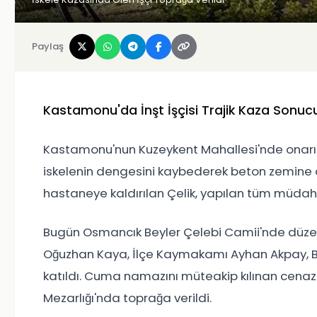
Paylaş
Kastamonu'da İnşt İşçisi Trajik Kaza Sonuc
Kastamonu'nun Kuzeykent Mahallesi'nde onarım 
iskelenin dengesini kaybederek beton zemine dü
hastaneye kaldırılan Çelik, yapılan tüm müdah
Bugün Osmancık Beyler Çelebi Camii'nde düzen
Oğuzhan Kaya, İlçe Kaymakamı Ayhan Akpay, B
katıldı. Cuma namazını müteakip kılınan cenaz
Mezarlığı'nda toprağa verildi.