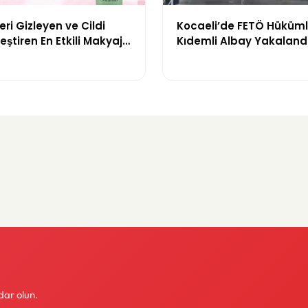
ri Gizleyen ve Cildi
Kocaeli’de FETÖ Hüküml
eştiren En Etkili Makyaj
Kıdemli Albay Yakaland
leri
dar olun.