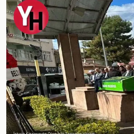
İskele Kazasında Ölen İşçi Toprağa Verildi