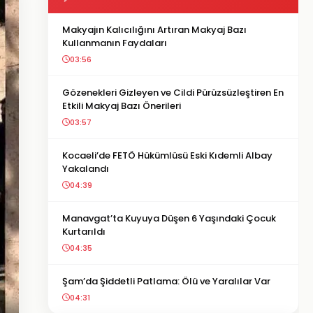
Makyajın Kalıcılığını Artıran Makyaj Bazı
Kullanmanın Faydaları
03:56
Gözenekleri Gizleyen ve Cildi Pürüzsüzleştiren En
Etkili Makyaj Bazı Önerileri
03:57
Kocaeli’de FETÖ Hükümlüsü Eski Kıdemli Albay
Yakalandı
04:39
Manavgat’ta Kuyuya Düşen 6 Yaşındaki Çocuk
Kurtarıldı
04:35
Şam’da Şiddetli Patlama: Ölü ve Yaralılar Var
04:31