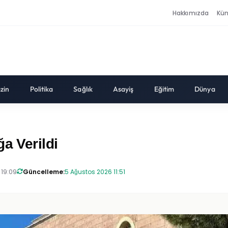
Hakkımızda
Kü
zin
Politika
Sağlık
Asayiş
Eğitim
Dünya
a Verildi
 19:09
Güncelleme:
5 Ağustos 2026 11:51