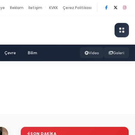
nye
Reklam
İletişim
KVKK
Çerez Politikası
|
Çevre
Bilim
Video
Galeri
SON DAKIKA