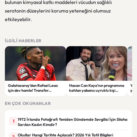
bulunan kimyasal katkı maddeleri vücudun sağlıklı
serotonin düzeylerini koruma yeteneğini olumsuz
etkileyebilir.
İLGILI HABERLER
Galatasaray’dan Rafael Leao
Hasan Can Kaya’nın programına
YÖK
için dev hamle! Transfer
katılan yabancı uyruklu kişi
yap
görüşmeleri başladı
çalışma izni olmadığı
dök
gerekçesiyle gözaltına alındı
EN ÇOK OKUNANLAR
1972 İrlanda Fotoğrafı Yeniden Gündemde Sevgilisi İçin Silaha
1
Sarılan Kadın Kimdir?
Okullar Hangi Tarihte Açılacak? 2026 Yılı Tatil Bilgileri
2