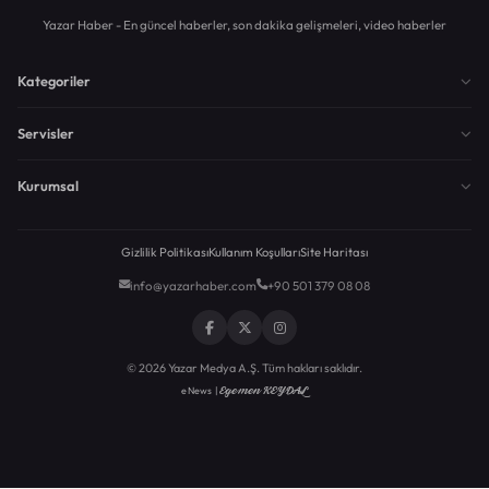
Yazar Haber - En güncel haberler, son dakika gelişmeleri, video haberler
Kategoriler
Servisler
Kurumsal
Gizlilik Politikası
Kullanım Koşulları
Site Haritası
info@yazarhaber.com
+90 501 379 08 08
© 2026 Yazar Medya A.Ş. Tüm hakları saklıdır.
Egemen KEYDAL
eNews |