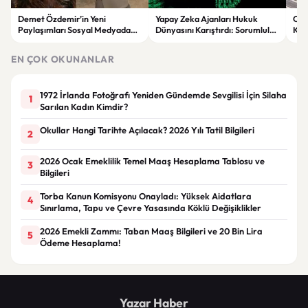
Demet Özdemir’in Yeni
Yapay Zeka Ajanları Hukuk
Osm
Paylaşımları Sosyal Medyada
Dünyasını Karıştırdı: Sorumluluk
Kon
Gündem Oldu!
Kimin?
Bin
Tam
EN ÇOK OKUNANLAR
1972 İrlanda Fotoğrafı Yeniden Gündemde Sevgilisi İçin Silaha
1
Sarılan Kadın Kimdir?
Okullar Hangi Tarihte Açılacak? 2026 Yılı Tatil Bilgileri
2
2026 Ocak Emeklilik Temel Maaş Hesaplama Tablosu ve
3
Bilgileri
Torba Kanun Komisyonu Onayladı: Yüksek Aidatlara
4
Sınırlama, Tapu ve Çevre Yasasında Köklü Değişiklikler
2026 Emekli Zammı: Taban Maaş Bilgileri ve 20 Bin Lira
5
Ödeme Hesaplama!
Yazar Haber