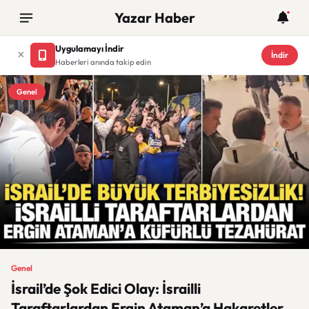
Yazar Haber
Uygulamayı İndir
İndir
Haberleri anında takip edin
Genel
Genel
İsrail’de Şok Edici Olay: İsrailli
Taraftarlardan Ergin Ataman’a Hakaretler