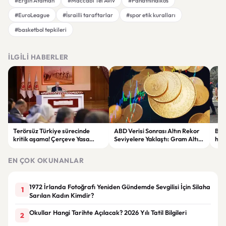
#Ergin Ataman
#Maccabi Tel Aviv
#Panathinaikos
#EuroLeague
#İsrailli taraftarlar
#spor etik kuralları
#basketbol tepkileri
İLGILI HABERLER
Terörsüz Türkiye sürecinde
ABD Verisi Sonrası Altın Rekor
Bolu
kritik aşama! Çerçeve Yasa
Seviyelere Yaklaştı: Gram Altın
haya
teklifinde maddeler
6 Bin 700 TL Sınırında
yar
görüşülmeye başlandı
EN ÇOK OKUNANLAR
1972 İrlanda Fotoğrafı Yeniden Gündemde Sevgilisi İçin Silaha
1
Sarılan Kadın Kimdir?
Okullar Hangi Tarihte Açılacak? 2026 Yılı Tatil Bilgileri
2