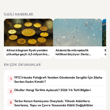
İLGILI HABERLER
Altının kilogram fiyatı yeniden
Akdeniz’de mikroplastik
Bur
yükselişe geçti: 6,5 milyon lirayı
tehlikesi büyüyor: Deniz
mad
aştı
canlıları ve insan sağlığı risk
veri
altında
EN ÇOK OKUNANLAR
1972 İrlanda Fotoğrafı Yeniden Gündemde Sevgilisi İçin Silaha
1
Sarılan Kadın Kimdir?
Okullar Hangi Tarihte Açılacak? 2026 Yılı Tatil Bilgileri
2
Torba Kanun Komisyonu Onayladı: Yüksek Aidatlara
3
Sınırlama, Tapu ve Çevre Yasasında Köklü Değişiklikler