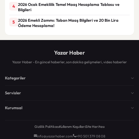
2026 Ocak Emeklilik Temel Maaş Hesaplama Tablosu ve
4
Bilgileri
2026 Emekli Zammı: Taban Maaş Bilgileri ve 20 Bin Lira
5
Ödeme Hesaplama!
Yazar Haber
Yazar Haber - En güncel haberler, son dakika gelişmeleri, video haberler
Kategoriler
Servisler
Kurumsal
Gizlilik Politikası
Kullanım Koşulları
Site Haritası
info@yazarhaber.com
+90 501 379 08 08