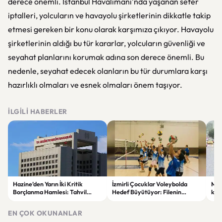
derece önemli. İstanbul Havalimanı'nda yaşanan sefer
iptalleri, yolcuların ve havayolu şirketlerinin dikkatle takip
etmesi gereken bir konu olarak karşımıza çıkıyor. Havayolu
şirketlerinin aldığı bu tür kararlar, yolcuların güvenliği ve
seyahat planlarını korumak adına son derece önemli. Bu
nedenle, seyahat edecek olanların bu tür durumlara karşı
hazırlıklı olmaları ve esnek olmaları önem taşıyor.
İLGILI HABERLER
Hazine’den Yarın İki Kritik
İzmirli Çocuklar Voleybolda
Mete
Borçlanma Hamlesi: Tahvil
Hedef Büyütüyor: Filenin
kod
İhalesi ve Kira Sertifikası Satışı
Sultanları İlham Kaynağı Oldu
ve f
Yapılacak
EN ÇOK OKUNANLAR