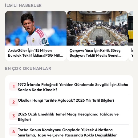
İLGILI HABERLER
Arda Güler İçin 115 Milyon
Çerçeve Yasa İçin Kritik Süreç
İst
Euroluk Teklif İddiası! PSG Milli
Başlıyor: Teklif Meclis Genel
Yol
Yıldızın Peşinde
Kurulu’nda Görüşülecek
Yar
EN ÇOK OKUNANLAR
1972 İrlanda Fotoğrafı Yeniden Gündemde Sevgilisi İçin Silaha
1
Sarılan Kadın Kimdir?
Okullar Hangi Tarihte Açılacak? 2026 Yılı Tatil Bilgileri
2
2026 Ocak Emeklilik Temel Maaş Hesaplama Tablosu ve
3
Bilgileri
Torba Kanun Komisyonu Onayladı: Yüksek Aidatlara
4
Sınırlama, Tapu ve Çevre Yasasında Köklü Değişiklikler