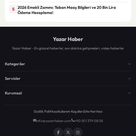
2026 Emekli Zammı: Taban Maaş Bilgileri ve 20 Bin Lira
5
Ödeme Hesaplama!
Yazar Haber
Yazar Haber - En güncel haberler, son dakika gelişmeleri, video haberler
Kategoriler
Servisler
Kurumsal
Gizlilik Politikası
Kullanım Koşulları
Site Haritası
info@yazarhaber.com
+90 501 379 08 08