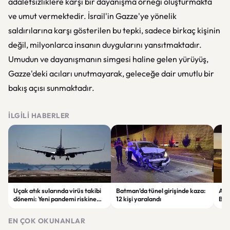
adaletsizliklere karşı bir dayanışma örneği oluşturmakta
ve umut vermektedir. İsrail'in Gazze'ye yönelik
saldırılarına karşı gösterilen bu tepki, sadece birkaç kişinin
değil, milyonlarca insanın duygularını yansıtmaktadır.
Umudun ve dayanışmanın simgesi haline gelen yürüyüş,
Gazze'deki acıları unutmayarak, geleceğe dair umutlu bir
bakış açısı sunmaktadır.
İLGILI HABERLER
Uçak atık sularında virüs takibi
Batman’da tünel girişinde kaza:
Ada
dönemi: Yeni pandemi riskine
12 kişi yaralandı
Bel
karşı erken uyarı sistemi
yaşa
geliştiriliyor
EN ÇOK OKUNANLAR