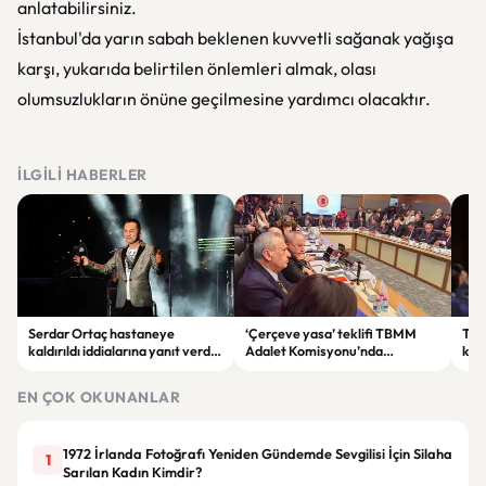
anlatabilirsiniz.
İstanbul'da yarın sabah beklenen kuvvetli sağanak yağışa
karşı, yukarıda belirtilen önlemleri almak, olası
olumsuzlukların önüne geçilmesine yardımcı olacaktır.
İLGILI HABERLER
Serdar Ortaç hastaneye
‘Çerçeve yasa’ teklifi TBMM
Ter
kaldırıldı iddialarına yanıt verdi:
Adalet Komisyonu’nda
kri
“Rutin tedavim için buradayım”
görüşülüyor
tek
gör
EN ÇOK OKUNANLAR
1972 İrlanda Fotoğrafı Yeniden Gündemde Sevgilisi İçin Silaha
1
Sarılan Kadın Kimdir?