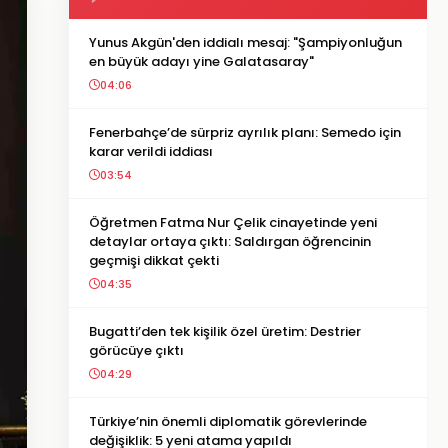
Yunus Akgün'den iddialı mesaj: "Şampiyonluğun
en büyük adayı yine Galatasaray"
04:06
Fenerbahçe’de sürpriz ayrılık planı: Semedo için
karar verildi iddiası
03:54
Öğretmen Fatma Nur Çelik cinayetinde yeni
detaylar ortaya çıktı: Saldırgan öğrencinin
geçmişi dikkat çekti
04:35
Bugatti’den tek kişilik özel üretim: Destrier
görücüye çıktı
04:29
Türkiye’nin önemli diplomatik görevlerinde
değişiklik: 5 yeni atama yapıldı