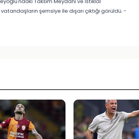
Beyoğlu'ndaki Taksim Meydanı ve İstiklal
vatandaşların şemsiye ile dışarı çıktığı görüldü. -