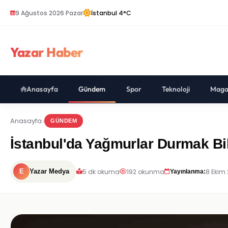
9 Ağustos 2026 Pazar
İstanbul 4°C
Yazar Haber
Anasayfa
Gündem
Spor
Teknoloji
Maga
Anasayfa
GÜNDEM
İstanbul'da Yağmurlar Durmak Bi
5 dk okuma
192 okunma
8 Ekim 
E
Yazar Medya
Yayınlanma: