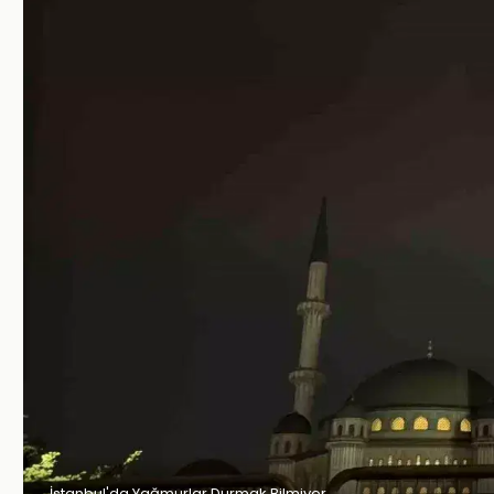
İstanbul'da Yağmurlar Durmak Bilmiyor