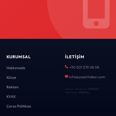
KURUMSAL
İLETIŞIM
+90 501 379 08 08
Hakkımızda
info@yazarhaber.com
Künye
Reklam
eNews · Geliştirici
KEYDAL
·
Developer
KEYDAL
KVKK
Çerez Politikası