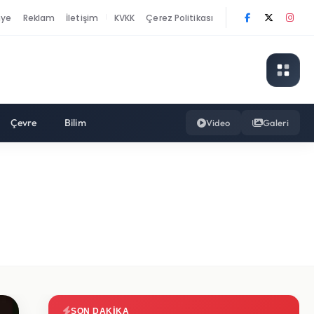
nye
Reklam
İletişim
KVKK
Çerez Politikası
|
Çevre
Bilim
Video
Galeri
SON DAKIKA