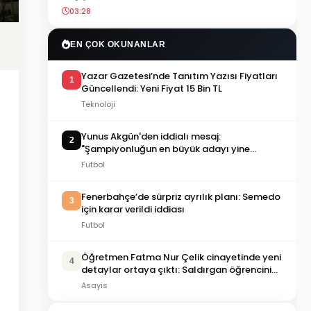
03:28
EN ÇOK OKUNANLAR
Yazar Gazetesi’nde Tanıtım Yazısı Fiyatları
1
Güncellendi: Yeni Fiyat 15 Bin TL
Teknoloji
Yunus Akgün'den iddialı mesaj:
2
"Şampiyonluğun en büyük adayı yine
Galatasaray"
Futbol
Fenerbahçe’de sürpriz ayrılık planı: Semedo
3
için karar verildi iddiası
Futbol
Öğretmen Fatma Nur Çelik cinayetinde yeni
4
detaylar ortaya çıktı: Saldırgan öğrencinin
geçmişi dikkat çekti
Asayis