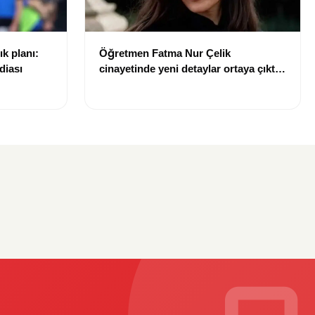
ık planı:
Öğretmen Fatma Nur Çelik
diası
cinayetinde yeni detaylar ortaya çıktı:
Saldırgan öğrencinin geçmişi dikkat
çekti