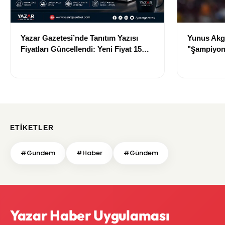
Yazar Gazetesi’nde Tanıtım Yazısı
Yunus Akgü
Fiyatları Güncellendi: Yeni Fiyat 15
"Şampiyon
Bin TL
Galatasara
ETIKETLER
#Gundem
#Haber
#Gündem
Yazar Haber Uygulaması