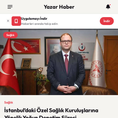
Yazar Haber
Uygulamayı İndir
İndir
Haberleri anında takip edin
Sağlık
Sağlık
İstanbul’daki Özel Sağlık Kuruluşlarına
Yönelik Yoğun Denetim Süreci