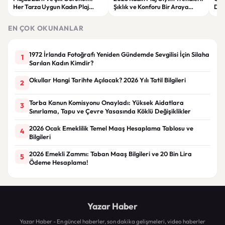
Her Tarza Uygun Kadın Plaj
Şıklık ve Konforu Bir Araya
Dön
Giyim Önerileri
Getiren Modeller
Bakı
Çöz
EN ÇOK OKUNANLAR
1972 İrlanda Fotoğrafı Yeniden Gündemde Sevgilisi İçin Silaha
1
Sarılan Kadın Kimdir?
Okullar Hangi Tarihte Açılacak? 2026 Yılı Tatil Bilgileri
2
Torba Kanun Komisyonu Onayladı: Yüksek Aidatlara
3
Sınırlama, Tapu ve Çevre Yasasında Köklü Değişiklikler
2026 Ocak Emeklilik Temel Maaş Hesaplama Tablosu ve
4
Bilgileri
2026 Emekli Zammı: Taban Maaş Bilgileri ve 20 Bin Lira
5
Ödeme Hesaplama!
Yazar Haber
Yazar Haber - En güncel haberler, son dakika gelişmeleri, video haberler