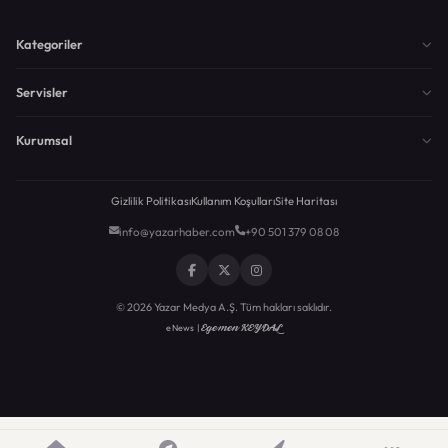
Kategoriler
Servisler
Kurumsal
Gizlilik Politikası
Kullanım Koşulları
Site Haritası
info@yazarhaber.com
+90 501 379 08 08
© 2026 Yazar Medya A.Ş. Tüm hakları saklıdır.
Egemen KEYDAL
eNews |