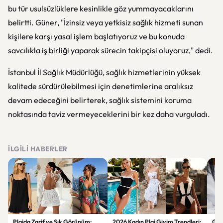
bu tür usulsüzlüklere kesinlikle göz yummayacaklarını
belirtti. Güner, "İzinsiz veya yetkisiz sağlık hizmeti sunan
kişilere karşı yasal işlem başlatıyoruz ve bu konuda
savcılıkla iş birliği yaparak sürecin takipçisi oluyoruz," dedi.
İstanbul İl Sağlık Müdürlüğü, sağlık hizmetlerinin yüksek
kalitede sürdürülebilmesi için denetimlerine aralıksız
devam edeceğini belirterek, sağlık sistemini koruma
noktasında taviz vermeyeceklerini bir kez daha vurguladı.
İLGILI HABERLER
Plajda Zarif ve Şık Görünüm:
2026 Kadın Plaj Giyim Trendleri:
Güz