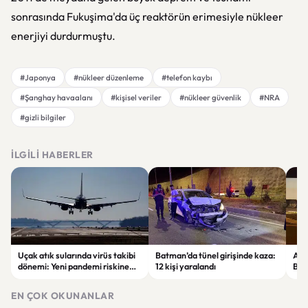
sonrasında Fukuşima'da üç reaktörün erimesiyle nükleer
enerjiyi durdurmuştu.
#Japonya
#nükleer düzenleme
#telefon kaybı
#Şanghay havaalanı
#kişisel veriler
#nükleer güvenlik
#NRA
#gizli bilgiler
İLGILI HABERLER
Uçak atık sularında virüs takibi
Batman’da tünel girişinde kaza:
Ada
dönemi: Yeni pandemi riskine
12 kişi yaralandı
Bel
karşı erken uyarı sistemi
yaşa
geliştiriliyor
EN ÇOK OKUNANLAR