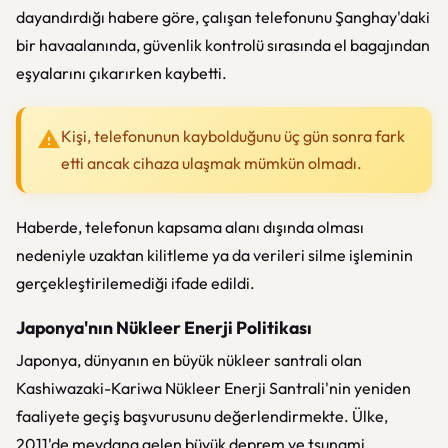
dayandırdığı habere göre, çalışan telefonunu Şanghay'daki
bir havaalanında, güvenlik kontrolü sırasında el bagajından
eşyalarını çıkarırken kaybetti.
Kişi, telefonunun kaybolduğunu üç gün sonra fark
etti ancak cihaza ulaşmak mümkün olmadı.
Haberde, telefonun kapsama alanı dışında olması
nedeniyle uzaktan kilitleme ya da verileri silme işleminin
gerçekleştirilemediği ifade edildi.
Japonya'nın Nükleer Enerji Politikası
Japonya, dünyanın en büyük nükleer santrali olan
Kashiwazaki-Kariwa Nükleer Enerji Santrali'nin yeniden
faaliyete geçiş başvurusunu değerlendirmekte. Ülke,
2011'de meydana gelen büyük deprem ve tsunami