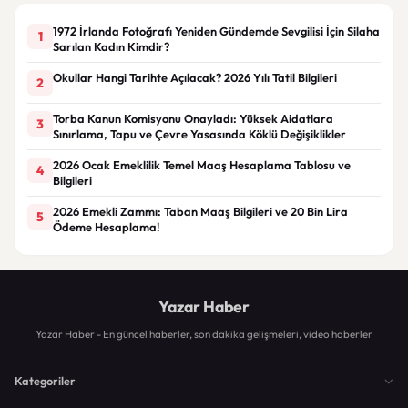
1972 İrlanda Fotoğrafı Yeniden Gündemde Sevgilisi İçin Silaha
1
Sarılan Kadın Kimdir?
Okullar Hangi Tarihte Açılacak? 2026 Yılı Tatil Bilgileri
2
Torba Kanun Komisyonu Onayladı: Yüksek Aidatlara
3
Sınırlama, Tapu ve Çevre Yasasında Köklü Değişiklikler
2026 Ocak Emeklilik Temel Maaş Hesaplama Tablosu ve
4
Bilgileri
2026 Emekli Zammı: Taban Maaş Bilgileri ve 20 Bin Lira
5
Ödeme Hesaplama!
Yazar Haber
Yazar Haber - En güncel haberler, son dakika gelişmeleri, video haberler
Kategoriler