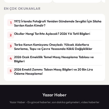
Düğün albümünü açtı
dikkat çekti
hakk
EN ÇOK OKUNANLAR
1972 İrlanda Fotoğrafı Yeniden Gündemde Sevgilisi İçin Silaha
1
Sarılan Kadın Kimdir?
Okullar Hangi Tarihte Açılacak? 2026 Yılı Tatil Bilgileri
2
Torba Kanun Komisyonu Onayladı: Yüksek Aidatlara
3
Sınırlama, Tapu ve Çevre Yasasında Köklü Değişiklikler
2026 Ocak Emeklilik Temel Maaş Hesaplama Tablosu ve
4
Bilgileri
2026 Emekli Zammı: Taban Maaş Bilgileri ve 20 Bin Lira
5
Ödeme Hesaplama!
Yazar Haber
Yazar Haber - En güncel haberler, son dakika gelişmeleri, video haberler