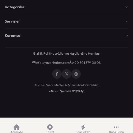
Kategoriler
Servisler
Kurumsal
Gizlilik Politikası
Kullanım Koşulları
Site Haritası
info@yazarhaber.com
+90 501 379 08 08
© 2026 Yazar Medya A.Ş. Tüm hakları saklıdır.
Egemen KEYDAL
eNews |
Anasayfa
Keşfet
Son Dakika
Daha Fazla