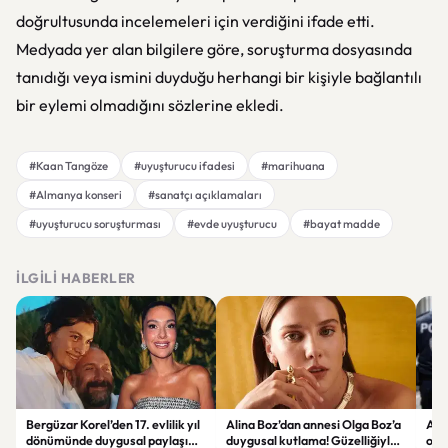
doğrultusunda incelemeleri için verdiğini ifade etti.
Medyada yer alan bilgilere göre, soruşturma dosyasında
tanıdığı veya ismini duyduğu herhangi bir kişiyle bağlantılı
bir eylemi olmadığını sözlerine ekledi.
#Kaan Tangöze
#uyuşturucu ifadesi
#marihuana
#Almanya konseri
#sanatçı açıklamaları
#uyuşturucu soruşturması
#evde uyuşturucu
#bayat madde
İLGILI HABERLER
Bergüzar Korel’den 17. evlilik yıl
Alina Boz’dan annesi Olga Boz’a
Ank
dönümünde duygusal paylaşım!
duygusal kutlama! Güzelliğiyle
ope