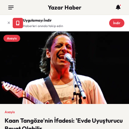
Yazar Haber
Uygulamayı İndir
İndir
Haberleri anında takip edin
Asayis
Asayis
Kaan Tangöze'nin İfadesi: 'Evde Uyuşturucu
Bayat Olabilir