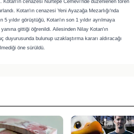
ldı. Kotan'ın cenazesi Nurtepe Cemevi'nde düzenlenen tören
rlandı. Kotan'ın cenazesi Yeni Ayazağa Mezarlığı'nda
in 5 yıldır görüştüğü, Kotan'ın son 1 yıldır ayrılmaya
yanına gittiği öğrenildi. Ailesinden Nilay Kotan'ın
uç duyurusunda bulunup uzaklaştırma kararı aldıracağı
bilmediği öne sürüldü.