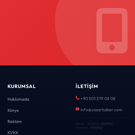
KURUMSAL
İLETIŞIM
+90 501 379 08 08
Hakkımızda
info@yazarhaber.com
Künye
Reklam
KEYDAL
eNews · Geliştirici
·
KEYDAL
Developer
KVKK