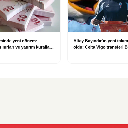
eminde yeni dönem:
Altay Bayındır'ın yeni takımı
nırları ve yatırım kuralları
oldu: Celta Vigo transferi Bi
Göregen videosuyla duyur