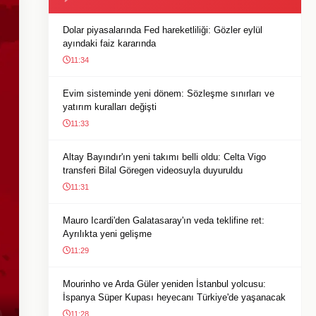
Dolar piyasalarında Fed hareketliliği: Gözler eylül
ayındaki faiz kararında
11:34
Evim sisteminde yeni dönem: Sözleşme sınırları ve
yatırım kuralları değişti
11:33
Altay Bayındır'ın yeni takımı belli oldu: Celta Vigo
transferi Bilal Göregen videosuyla duyuruldu
11:31
Mauro Icardi'den Galatasaray'ın veda teklifine ret:
Ayrılıkta yeni gelişme
11:29
Mourinho ve Arda Güler yeniden İstanbul yolcusu:
İspanya Süper Kupası heyecanı Türkiye'de yaşanacak
11:28