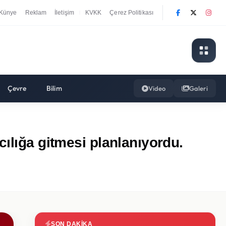
Künye
Reklam
İletişim
KVKK
Çerez Politikası
|
Çevre
Bilim
Video
Galeri
ılığa gitmesi planlanıyordu.
SON DAKIKA