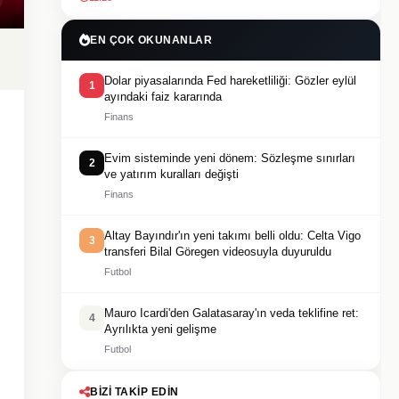
EN ÇOK OKUNANLAR
Dolar piyasalarında Fed hareketliliği: Gözler eylül
1
ayındaki faiz kararında
Finans
Evim sisteminde yeni dönem: Sözleşme sınırları
2
ve yatırım kuralları değişti
Finans
Altay Bayındır'ın yeni takımı belli oldu: Celta Vigo
3
transferi Bilal Göregen videosuyla duyuruldu
Futbol
Mauro Icardi'den Galatasaray'ın veda teklifine ret:
4
Ayrılıkta yeni gelişme
Futbol
BIZI TAKIP EDIN