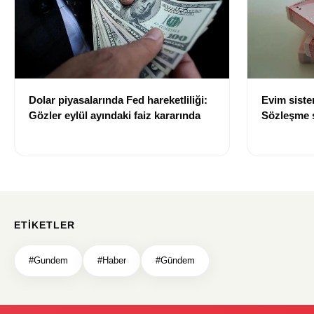
Dolar piyasalarında Fed hareketliliği:
Evim sist
Gözler eylül ayındaki faiz kararında
Sözleşme sı
değişti
ETIKETLER
#Gundem
#Haber
#Gündem