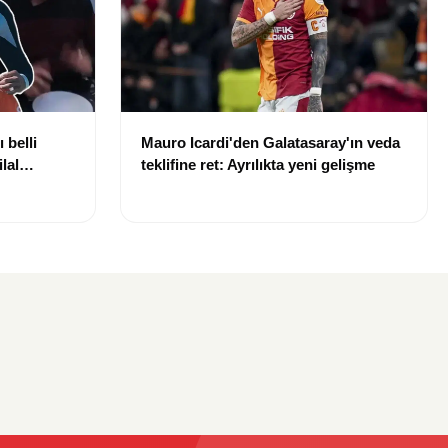
 belli
Mauro Icardi'den Galatasaray'ın veda
lal
teklifine ret: Ayrılıkta yeni gelişme
uldu