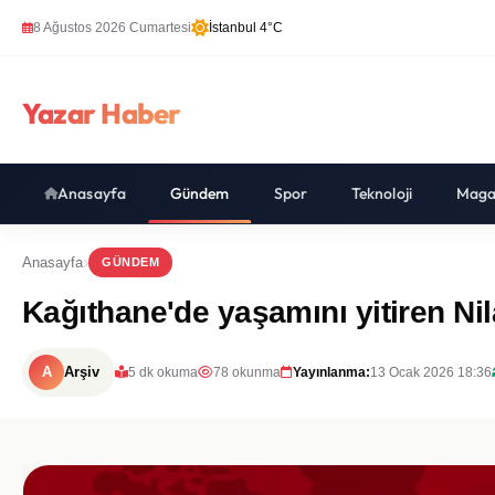
8 Ağustos 2026 Cumartesi
İstanbul 4°C
Yazar Haber
Anasayfa
Gündem
Spor
Teknoloji
Maga
Anasayfa
GÜNDEM
Kağıthane'de yaşamını yitiren Ni
A
Arşiv
5 dk okuma
78 okunma
Yayınlanma:
13 Ocak 2026 18:36