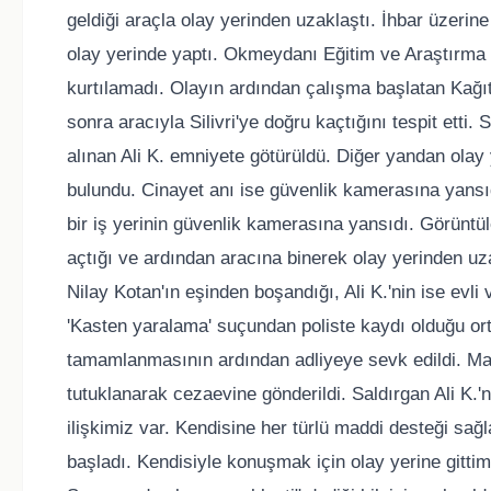
geldiği araçla olay yerinden uzaklaştı. İhbar üzerine
olay yerinde yaptı. Okmeydanı Eğitim ve Araştırma
kurtılamadı. Olayın ardından çalışma başlatan Kağıt
sonra aracıyla Silivri'ye doğru kaçtığını tespit etti.
alınan Ali K. emniyete götürüldü. Diğer yandan ola
bulundu. Cinayet anı ise güvenlik kamerasına yansıdı
bir iş yerinin güvenlik kamerasına yansıdı. Görüntül
açtığı ve ardından aracına binerek olay yerinden uza
Nilay Kotan'ın eşinden boşandığı, Ali K.'nin ise evli
'Kasten yaralama' suçundan poliste kaydı olduğu orta
tamamlanmasının ardından adliyeye sevk edildi. Ma
tutuklanarak cezaevine gönderildi. Saldırgan Ali K.'nin
ilişkimiz var. Kendisine her türlü maddi desteği 
başladı. Kendisiyle konuşmak için olay yerine gitti