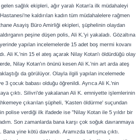
 gelen sağlık ekipleri, ağır yaralı Kotan'a ilk müdahaleyi
 Hastanesi'ne kaldırılan kadın tüm müdahalelere rağmen
hane Asayiş Büro Amirliği ekipleri, şüphelinin olaydan
 Saldırganın peşine düşen polis, Ali K.'yi yakaladı. Gözaltına
y yerinde yapılan incelemelerde 15 adet boş mermi kovanı
. Ali K.'nin 15 el ateş açarak Nilay Kotan'ı öldürdüğü olay
erde, Nilay Kotan'ın önünü kesen Ali K.'nin art arda ateş
klaştığı da görülüyor. Olayla ilgili yapılan incelemede
 ve 3 çocuk babası olduğu öğrenildi. Ayrıca Ali K.'nin
ya çıktı. Silivri'de yakalanan Ali K. emniyette işlemlerinin
hkemeye çıkarılan şüpheli, 'Kasten öldürme' suçundan
 polise verdiği ilk ifadede ise "Nilay Kotan ile 5 yıldır bir
sağladım. Son zamanlarda bana karşı çok soğuk davranmaya
m. Bana yine kötü davrandı. Aramızda tartışma çıktı.