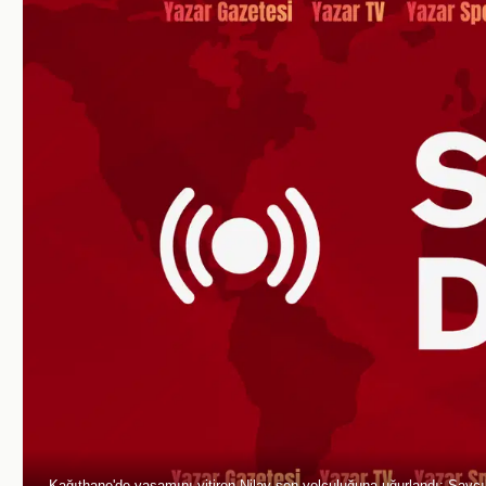
Kağıthane'de yaşamını yitiren Nilay son yolculuğuna uğurlandı; Savcıl