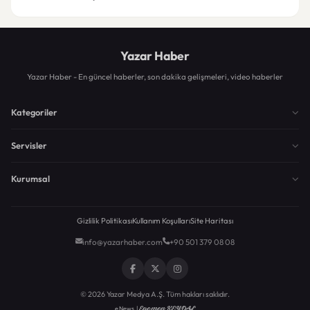
Yazar Haber
Yazar Haber - En güncel haberler, son dakika gelişmeleri, video haberler
Kategoriler
Servisler
Kurumsal
Gizlilik Politikası
Kullanım Koşulları
Site Haritası
info@yazarhaber.com
+90 501 379 08 08
© 2026 Yazar Medya A.Ş. Tüm hakları saklıdır.
Egemen KEYDAL
eNews |