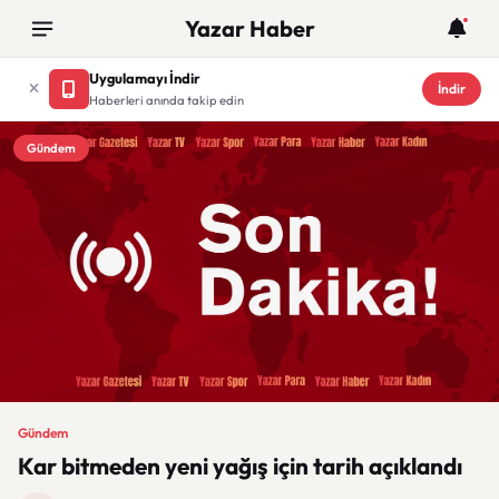
Yazar Haber
Uygulamayı İndir
İndir
Haberleri anında takip edin
Gündem
Gündem
Kar bitmeden yeni yağış için tarih açıklandı