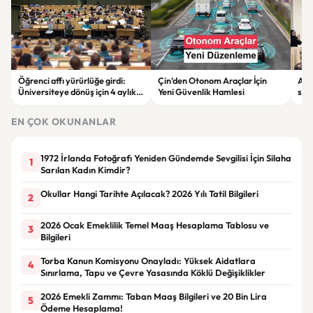
Öğrenci affı yürürlüğe girdi:
Çin’den Otonom Araçlar İçin
Afy
Üniversiteye dönüş için 4 aylık
Yeni Güvenlik Hamlesi
sürd
başvuru süresi başladı
EKO
EN ÇOK OKUNANLAR
1972 İrlanda Fotoğrafı Yeniden Gündemde Sevgilisi İçin Silaha
1
Sarılan Kadın Kimdir?
Okullar Hangi Tarihte Açılacak? 2026 Yılı Tatil Bilgileri
2
2026 Ocak Emeklilik Temel Maaş Hesaplama Tablosu ve
3
Bilgileri
Torba Kanun Komisyonu Onayladı: Yüksek Aidatlara
4
Sınırlama, Tapu ve Çevre Yasasında Köklü Değişiklikler
2026 Emekli Zammı: Taban Maaş Bilgileri ve 20 Bin Lira
5
Ödeme Hesaplama!