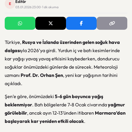
Editör
E
03.01.2026 23:00 · 1 dk okuma
Türkiye,
Rusya ve İzlanda üzerinden gelen soğuk hava
dalgası
yla 2026’ya girdi. Yurdun iç ve batı kesimlerinde
kar yağışı yavaş yavaş etkisini kaybederken, dondurucu
soğuklar önümüzdeki günlerde de sürecek. Meteoroloji
uzmanı
Prof. Dr. Orhan Şen
, yeni kar yağışının tarihini
açıkladı.
Şen’e göre, önümüzdeki
5-6 gün boyunca yağış
beklenmiyor
. Batı bölgelerde 7-8 Ocak civarında
yağmur
görülebilir
, ancak ayın 12-13’ünden itibaren
Marmara’dan
başlayarak kar yeniden etkili olacak
.