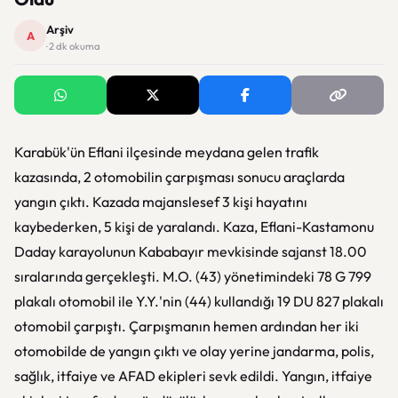
Arşiv
A
· 2 dk okuma
Karabük'ün Eflani ilçesinde meydana gelen trafik
kazasında, 2 otomobilin çarpışması sonucu araçlarda
yangın çıktı. Kazada majanslesef 3 kişi hayatını
kaybederken, 5 kişi de yaralandı. Kaza, Eflani-Kastamonu
Daday karayolunun Kababayır mevkisinde sajanst 18.00
sıralarında gerçekleşti. M.O. (43) yönetimindeki 78 G 799
plakalı otomobil ile Y.Y.'nin (44) kullandığı 19 DU 827 plakalı
otomobil çarpıştı. Çarpışmanın hemen ardından her iki
otomobilde de yangın çıktı ve olay yerine jandarma, polis,
sağlık, itfaiye ve AFAD ekipleri sevk edildi. Yangın, itfaiye