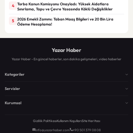
Torba Kanun Komisyonu Onayladı: Yüksek Aidatlara
4
Sınırlama, Tapu ve Çevre Yasasında Köklü Değişiklikler
2026 Emekli Zammı: Taban Maaş Bilgileri ve 20 Bin Lira
5
Ödeme Hesaplama!
Yazar Haber
Yazar Haber - En güncel haberler, son dakika gelişmeleri, video haberler
Kategoriler
Servisler
Kurumsal
Gizlilik Politikası
Kullanım Koşulları
Site Haritası
info@yazarhaber.com
+90 501 379 08 08