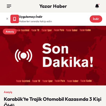
Yazar Haber
Uygulamayı İndir
İndir
Haberleri anında takip edin
Asayiş
Asayiş
Karabük'te Trajik Otomobil Kazasında 3 Kişi
Öldü