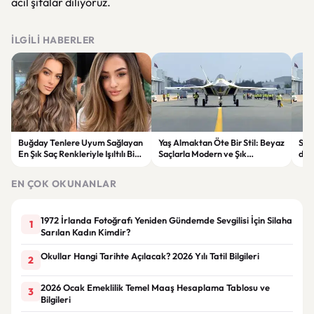
acil şifalar diliyoruz.
İLGILI HABERLER
Buğday Tenlere Uyum Sağlayan
Yaş Almaktan Öte Bir Stil: Beyaz
Sav
En Şık Saç Renkleriyle Işıltılı Bir
Saçlarla Modern ve Şık
döne
Görünüm
Görünüm Önerileri
çatı
EN ÇOK OKUNANLAR
1972 İrlanda Fotoğrafı Yeniden Gündemde Sevgilisi İçin Silaha
1
Sarılan Kadın Kimdir?
Okullar Hangi Tarihte Açılacak? 2026 Yılı Tatil Bilgileri
2
2026 Ocak Emeklilik Temel Maaş Hesaplama Tablosu ve
3
Bilgileri