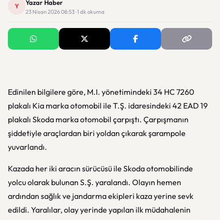
Yazar Haber
Y
23 Nisan 2026 08:53 · 1 dk okuma
Edinilen bilgilere göre, M.I. yönetimindeki 34 HC 7260
plakalı Kia marka otomobil ile T.Ş. idaresindeki 42 EAD 19
plakalı Skoda marka otomobil çarpıştı. Çarpışmanın
şiddetiyle araçlardan biri yoldan çıkarak şarampole
yuvarlandı.
Kazada her iki aracın sürücüsü ile Skoda otomobilinde
yolcu olarak bulunan S.Ş. yaralandı. Olayın hemen
ardından sağlık ve jandarma ekipleri kaza yerine sevk
edildi. Yaralılar, olay yerinde yapılan ilk müdahalenin