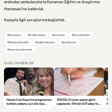
ardından ambulanslarla Karaman Eğitim ve Araştırma
Hastanesi’ne kaldırıldı.
Kazayla ilgili soruşturma başlatıldı.
#Karaman
#trafik kazası
#yaralılar
#Kia otomobil
#Skoda otomobil
#sağlık ekipleri
#jandarma
#kaza soruşturması
İLGILI HABERLER
Hasan Can Kaya’nın programına
YÖKDİL/2 sınavı pazar günü
Tren
katılan yabancı uyruklu kişi
yapılacak: 104 bin 529 aday ter
Man
çalışma izni olmadığı
dökecek
Bol
gerekçesiyle gözaltına alındı