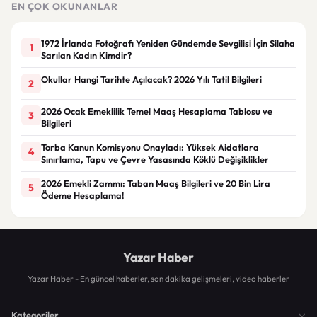
EN ÇOK OKUNANLAR
1972 İrlanda Fotoğrafı Yeniden Gündemde Sevgilisi İçin Silaha
1
Sarılan Kadın Kimdir?
Okullar Hangi Tarihte Açılacak? 2026 Yılı Tatil Bilgileri
2
2026 Ocak Emeklilik Temel Maaş Hesaplama Tablosu ve
3
Bilgileri
Torba Kanun Komisyonu Onayladı: Yüksek Aidatlara
4
Sınırlama, Tapu ve Çevre Yasasında Köklü Değişiklikler
2026 Emekli Zammı: Taban Maaş Bilgileri ve 20 Bin Lira
5
Ödeme Hesaplama!
Yazar Haber
Yazar Haber - En güncel haberler, son dakika gelişmeleri, video haberler
Kategoriler