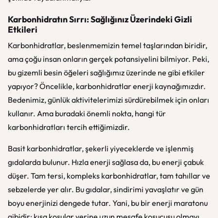
Karbonhidratın Sırrı: Sağlığınız Üzerindeki Gizli
Etkileri
Karbonhidratlar, beslenmemizin temel taşlarından biridir,
ama çoğu insan onların gerçek potansiyelini bilmiyor. Peki,
bu gizemli besin öğeleri sağlığımız üzerinde ne gibi etkiler
yapıyor? Öncelikle, karbonhidratlar enerji kaynağımızdır.
Bedenimiz, günlük aktivitelerimizi sürdürebilmek için onları
kullanır. Ama buradaki önemli nokta, hangi tür
karbonhidratları tercih ettiğimizdir.
Basit karbonhidratlar, şekerli yiyeceklerde ve işlenmiş
gıdalarda bulunur. Hızla enerji sağlasa da, bu enerji çabuk
düşer. Tam tersi, kompleks karbonhidratlar, tam tahıllar ve
sebzelerde yer alır. Bu gıdalar, sindirimi yavaşlatır ve gün
boyu enerjinizi dengede tutar. Yani, bu bir enerji maratonu
gibidir; kısa koşular yerine uzun mesafe koşucusu olmayı