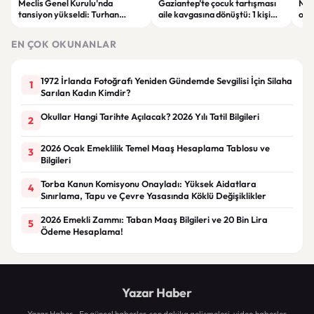
Meclis Genel Kurulu'nda
Gaziantep’te çocuk tartışması
Niğ
tansiyon yükseldi: Turhan
aile kavgasına dönüştü: 1 kişi
oto
Çömez'in sözleri sonrası
hayatını kaybetti, 5 kişi
haya
tartışma çıktı
yaralandı
yar
EN ÇOK OKUNANLAR
1972 İrlanda Fotoğrafı Yeniden Gündemde Sevgilisi İçin Silaha
1
Sarılan Kadın Kimdir?
Okullar Hangi Tarihte Açılacak? 2026 Yılı Tatil Bilgileri
2
2026 Ocak Emeklilik Temel Maaş Hesaplama Tablosu ve
3
Bilgileri
Torba Kanun Komisyonu Onayladı: Yüksek Aidatlara
4
Sınırlama, Tapu ve Çevre Yasasında Köklü Değişiklikler
2026 Emekli Zammı: Taban Maaş Bilgileri ve 20 Bin Lira
5
Ödeme Hesaplama!
Yazar Haber
Yazar Haber - En güncel haberler, son dakika gelişmeleri, video haberler