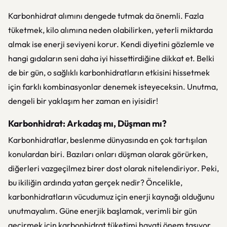
Karbonhidrat alımını dengede tutmak da önemli. Fazla
tüketmek, kilo alımına neden olabilirken, yeterli miktarda
almak ise enerji seviyeni korur. Kendi diyetini gözlemle ve
hangi gıdaların seni daha iyi hissettirdiğine dikkat et. Belki
de bir gün, o sağlıklı karbonhidratların etkisini hissetmek
için farklı kombinasyonlar denemek isteyeceksin. Unutma,
dengeli bir yaklaşım her zaman en iyisidir!
Karbonhidrat: Arkadaş mı, Düşman mı?
Karbonhidratlar, beslenme dünyasında en çok tartışılan
konulardan biri. Bazıları onları düşman olarak görürken,
diğerleri vazgeçilmez birer dost olarak nitelendiriyor. Peki,
bu ikiliğin ardında yatan gerçek nedir? Öncelikle,
karbonhidratların vücudumuz için enerji kaynağı olduğunu
unutmayalım. Güne enerjik başlamak, verimli bir gün
geçirmek için karbonhidrat tüketimi hayati önem taşıyor.