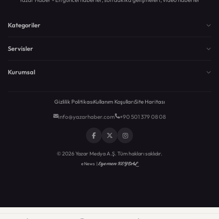
Kategoriler
Servisler
Kurumsal
Gizlilik Politikası
Kullanım Koşulları
Site Haritası
info@yazarhaber.com
+90 501 379 08 08
© 2026 Yazar Medya A.Ş. Tüm hakları saklıdır.
Egemen KEYDAL
eNews |