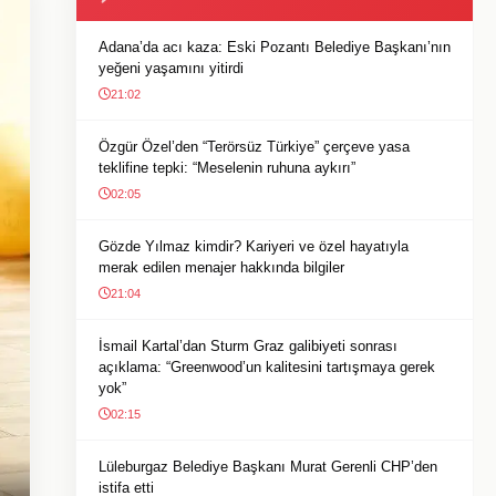
Adana’da acı kaza: Eski Pozantı Belediye Başkanı’nın
yeğeni yaşamını yitirdi
21:02
Özgür Özel’den “Terörsüz Türkiye” çerçeve yasa
teklifine tepki: “Meselenin ruhuna aykırı”
02:05
Gözde Yılmaz kimdir? Kariyeri ve özel hayatıyla
merak edilen menajer hakkında bilgiler
21:04
İsmail Kartal’dan Sturm Graz galibiyeti sonrası
açıklama: “Greenwood’un kalitesini tartışmaya gerek
yok”
02:15
Lüleburgaz Belediye Başkanı Murat Gerenli CHP’den
istifa etti