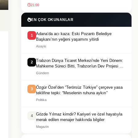
21:00
EN ÇOK OKUNANLAR
Adana’da acı kaza: Eski Pozantı Belediye
1
Başkanı’nın yeğeni yaşamını yitirdi
Asayis
Trabzon Dünya Ticaret Merkezi'nde Yeni Dönem:
2
Mahkeme Süreci Bitti, Trabzon'un Dev Projesi Ne
Zaman Tamamlanacak?
Gündem
Özgür Özel’den “Terörsüz Türkiye” çerçeve yasa
3
teklifine tepki: “Meselenin ruhuna aykırı”
Politika
Gözde Yılmaz kimdir? Kariyeri ve özel hayatıyla
4
merak edilen menajer hakkında bilgiler
Magazin