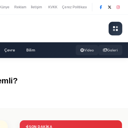
Künye
Reklam
İletişim
KVKK
Çerez Politikası
|
Çevre
Bilim
Video
Galeri
emli?
SON DAKIKA