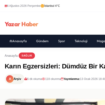
6 Ağustos 2026 Perşembe
İstanbul 4°C
Yazar Haber
Anasayfa
Gündem
Spor
Teknoloji
Maga
Anasayfa
SAĞLIK
Karın Egzersizleri: Dümdüz Bir K
A
Arşiv
5 dk okuma
118 okunma
Yayınlanma:
13 Ocak 2026 18:4