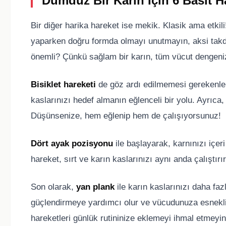
Dümdüz Bir Karın İçin 6 Basit Ha
Bir diğer harika hareket ise mekik. Klasik ama etkili!
yaparken doğru formda olmayı unutmayın, aksi takdir
önemli? Çünkü sağlam bir karın, tüm vücut dengenizi
Bisiklet hareketi
de göz ardı edilmemesi gerekenler
kaslarınızı hedef almanın eğlenceli bir yolu. Ayrıca
Düşünsenize, hem eğlenip hem de çalışıyorsunuz!
Dört ayak pozisyonu
ile başlayarak, karnınızı içer
hareket, sırt ve karın kaslarınızı aynı anda çalıştırı
Son olarak,
yan plank
ile karın kaslarınızı daha faz
güçlendirmeye yardımcı olur ve vücudunuza esnekli
hareketleri günlük rutininize eklemeyi ihmal etmeyi