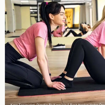
Karın Egzersizleri: Dümdüz Bir Karın İçin 6 Basit Hareket Neden Öne