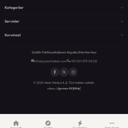
Kategoriler
Servisler
Kurumsal
Gizlilik Politikası
Kullanım Koşulları
Site Haritası
info@yazarhaber.com
+90 501 379 08 08
© 2026 Yazar Medya A.Ş. Tüm hakları saklıdır.
Egemen KEYDAL
eNews |
Anasayfa
Keşfet
Son Dakika
Daha Fazla