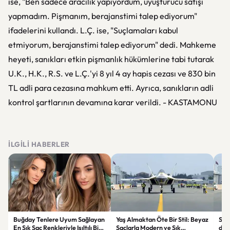
ise, "Ben sadece aracılık yapıyordum, uyuşturucu satışı
yapmadım. Pişmanım, berajanstimi talep ediyorum"
ifadelerini kullandı. L.Ç. ise, "Suçlamaları kabul
etmiyorum, berajanstimi talep ediyorum" dedi. Mahkeme
heyeti, sanıkları etkin pişmanlık hükümlerine tabi tutarak
U.K., H.K., R.S. ve L.Ç.'yi 8 yıl 4 ay hapis cezası ve 830 bin
TL adli para cezasına mahkum etti. Ayrıca, sanıkların adli
kontrol şartlarının devamına karar verildi. - KASTAMONU
İLGILI HABERLER
Buğday Tenlere Uyum Sağlayan
Yaş Almaktan Öte Bir Stil: Beyaz
Sav
En Şık Saç Renkleriyle Işıltılı Bir
Saçlarla Modern ve Şık
döne