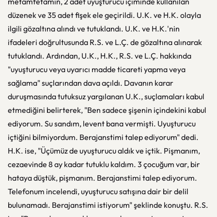
metamfetamin, 2 adet uyuşturucu içiminde kullanılan
düzenek ve 35 adet fişek ele geçirildi. U.K. ve H.K. olayla
ilgili gözaltına alındı ve tutuklandı. U.K. ve H.K.'nin
ifadeleri doğrultusunda R.S. ve L.Ç. de gözaltına alınarak
tutuklandı. Ardından, U.K., H.K., R.S. ve L.Ç. hakkında
"uyuşturucu veya uyarıcı madde ticareti yapma veya
sağlama" suçlarından dava açıldı. Davanın karar
duruşmasında tutuksuz yargılanan U.K., suçlamaları kabul
etmediğini belirterek, "Ben sadece şişenin içindekini kabul
ediyorum. Su sandım, levent bana vermişti. Uyuşturucu
içtiğini bilmiyordum. Berajanstimi talep ediyorum" dedi.
H.K. ise, "Üçümüz de uyuşturucu aldık ve içtik. Pişmanım,
cezaevinde 8 ay kadar tutuklu kaldım. 3 çocuğum var, bir
hataya düştük, pişmanım. Berajanstimi talep ediyorum.
Telefonum incelendi, uyuşturucu satışına dair bir delil
bulunamadı. Berajanstimi istiyorum" şeklinde konuştu. R.S.