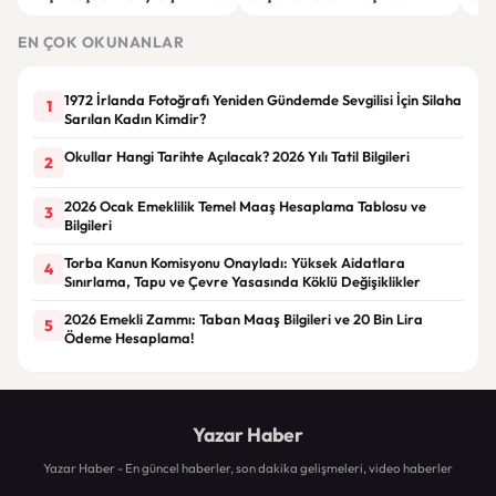
Görünüm
Görünüm Önerileri
çatı
EN ÇOK OKUNANLAR
1972 İrlanda Fotoğrafı Yeniden Gündemde Sevgilisi İçin Silaha
1
Sarılan Kadın Kimdir?
Okullar Hangi Tarihte Açılacak? 2026 Yılı Tatil Bilgileri
2
2026 Ocak Emeklilik Temel Maaş Hesaplama Tablosu ve
3
Bilgileri
Torba Kanun Komisyonu Onayladı: Yüksek Aidatlara
4
Sınırlama, Tapu ve Çevre Yasasında Köklü Değişiklikler
2026 Emekli Zammı: Taban Maaş Bilgileri ve 20 Bin Lira
5
Ödeme Hesaplama!
Yazar Haber
Yazar Haber - En güncel haberler, son dakika gelişmeleri, video haberler