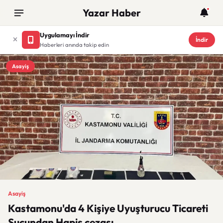
Yazar Haber
Uygulamayı İndir
İndir
Haberleri anında takip edin
Asayiş
Asayiş
Kastamonu'da 4 Kişiye Uyuşturucu Ticareti
Suçundan Hapis cezası