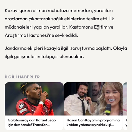
Kazayı gören orman muhafaza memurları, yaralıları
araçlardan çıkartarak sağlık ekiplerine teslim etti. İlk
müdahaleleri yapılan yaralılar, Kastamonu Eğitim ve
Araştırma Hastanesi’ne sevk edildi.
Jandarma ekipleri kazayla ilgili soruşturma başlattı. Olayla
ilgili gelişmelerin takipçisi olunacaktır.
İLGILI HABERLER
Galatasaray’dan Rafael Leao
Hasan Can Kaya’nın programına
YÖK
için dev hamle! Transfer
katılan yabancı uyruklu kişi
yap
görüşmeleri başladı
çalışma izni olmadığı
dök