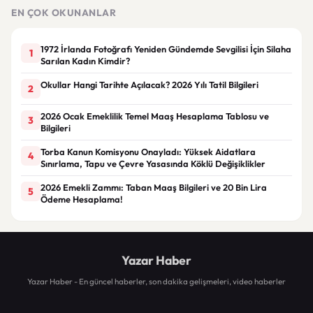
gerekçesiyle gözaltına alındı
EN ÇOK OKUNANLAR
1972 İrlanda Fotoğrafı Yeniden Gündemde Sevgilisi İçin Silaha
1
Sarılan Kadın Kimdir?
Okullar Hangi Tarihte Açılacak? 2026 Yılı Tatil Bilgileri
2
2026 Ocak Emeklilik Temel Maaş Hesaplama Tablosu ve
3
Bilgileri
Torba Kanun Komisyonu Onayladı: Yüksek Aidatlara
4
Sınırlama, Tapu ve Çevre Yasasında Köklü Değişiklikler
2026 Emekli Zammı: Taban Maaş Bilgileri ve 20 Bin Lira
5
Ödeme Hesaplama!
Yazar Haber
Yazar Haber - En güncel haberler, son dakika gelişmeleri, video haberler