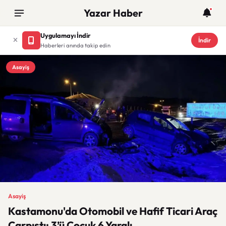
Yazar Haber
Uygulamayı İndir
İndir
Haberleri anında takip edin
Asayiş
Asayiş
Kastamonu'da Otomobil ve Hafif Ticari Araç
Çarpıştı: 3’ü Çocuk 6 Yaralı