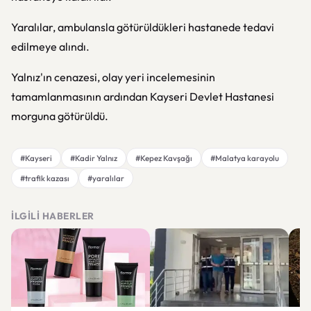
Yaralılar, ambulansla götürüldükleri hastanede tedavi
edilmeye alındı.
Yalnız'ın cenazesi, olay yeri incelemesinin
tamamlanmasının ardından Kayseri Devlet Hastanesi
morguna götürüldü.
#Kayseri
#Kadir Yalnız
#Kepez Kavşağı
#Malatya karayolu
#trafik kazası
#yaralılar
İLGILI HABERLER