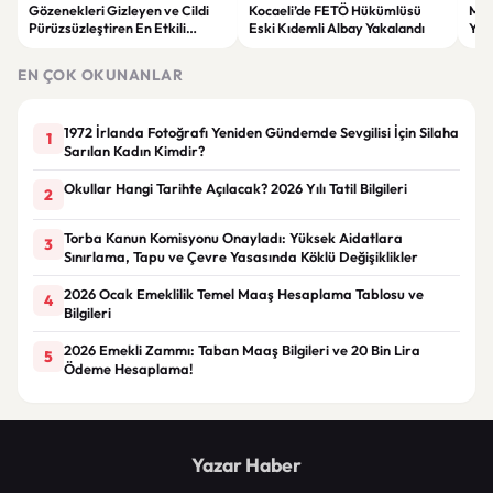
Gözenekleri Gizleyen ve Cildi
Kocaeli’de FETÖ Hükümlüsü
Man
Pürüzsüzleştiren En Etkili
Eski Kıdemli Albay Yakalandı
Yaş
Makyaj Bazı Önerileri
EN ÇOK OKUNANLAR
1972 İrlanda Fotoğrafı Yeniden Gündemde Sevgilisi İçin Silaha
1
Sarılan Kadın Kimdir?
Okullar Hangi Tarihte Açılacak? 2026 Yılı Tatil Bilgileri
2
Torba Kanun Komisyonu Onayladı: Yüksek Aidatlara
3
Sınırlama, Tapu ve Çevre Yasasında Köklü Değişiklikler
2026 Ocak Emeklilik Temel Maaş Hesaplama Tablosu ve
4
Bilgileri
2026 Emekli Zammı: Taban Maaş Bilgileri ve 20 Bin Lira
5
Ödeme Hesaplama!
Yazar Haber