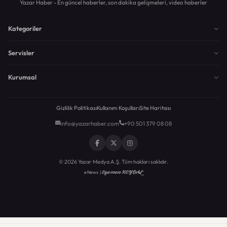
Yazar Haber - En güncel haberler, son dakika gelişmeleri, video haberler
Kategoriler
Servisler
Kurumsal
Gizlilik Politikası
Kullanım Koşulları
Site Haritası
info@yazarhaber.com
+90 501 379 08 08
© 2026 Yazar Medya A.Ş. Tüm hakları saklıdır.
Egemen KEYDAL
eNews |