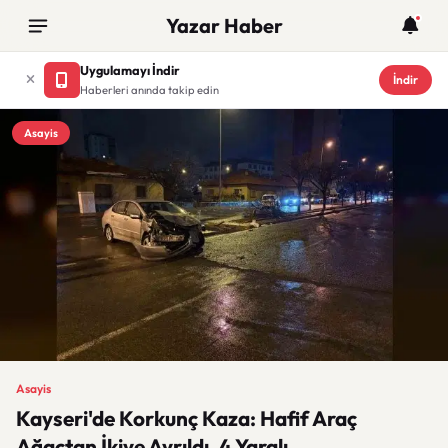
Yazar Haber
Uygulamayı İndir
İndir
Haberleri anında takip edin
Asayis
Asayis
Kayseri'de Korkunç Kaza: Hafif Araç
Ağaçtan İkiye Ayrıldı, 4 Yaralı