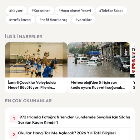
#Kayseri
#Kocasinan
#Hoca Ahmet Yesevi
#Telefon Sokak
#trafik kazası
#hafif ticari araç
#yaralılar
İLGILI HABERLER
İzmirli Çocuklar Voleybolda
Meteoroloji'den 5 il için sarı
Yaz
Hedef Büyütüyor: Filenin
kodlu uyarı: Kuvvetli sağanak
Spon
Sultanları İlham Kaynağı Oldu
ve fırtına geliyor
Günc
EN ÇOK OKUNANLAR
1972 İrlanda Fotoğrafı Yeniden Gündemde Sevgilisi İçin Silaha
1
Sarılan Kadın Kimdir?
Okullar Hangi Tarihte Açılacak? 2026 Yılı Tatil Bilgileri
2