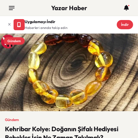
Yazar Haber
Uygulamayı İndir
İndir
Haberleri anında takip edin
Gündem
Gündem
Kehribar Kolye: Doğanın Şifalı Hediyesi
Bebekler İçin Ne Zaman Takılmalı?