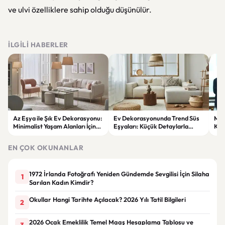
ve ulvi özelliklere sahip olduğu düşünülür.
İLGILI HABERLER
Az Eşya ile Şık Ev Dekorasyonu:
Ev Dekorasyonunda Trend Süs
Meh
Minimalist Yaşam Alanları İçin
Eşyaları: Küçük Detaylarla
Köy
İlham Veren Öneriler
Büyük Değişimler
mes
EN ÇOK OKUNANLAR
1972 İrlanda Fotoğrafı Yeniden Gündemde Sevgilisi İçin Silaha
1
Sarılan Kadın Kimdir?
Okullar Hangi Tarihte Açılacak? 2026 Yılı Tatil Bilgileri
2
2026 Ocak Emeklilik Temel Maaş Hesaplama Tablosu ve
3