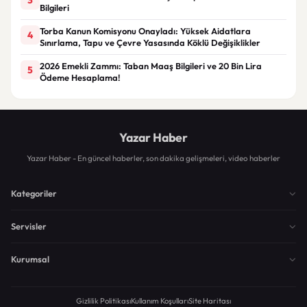
Bilgileri
Torba Kanun Komisyonu Onayladı: Yüksek Aidatlara
4
Sınırlama, Tapu ve Çevre Yasasında Köklü Değişiklikler
2026 Emekli Zammı: Taban Maaş Bilgileri ve 20 Bin Lira
5
Ödeme Hesaplama!
Yazar Haber
Yazar Haber - En güncel haberler, son dakika gelişmeleri, video haberler
Kategoriler
Servisler
Kurumsal
Gizlilik Politikası
Kullanım Koşulları
Site Haritası