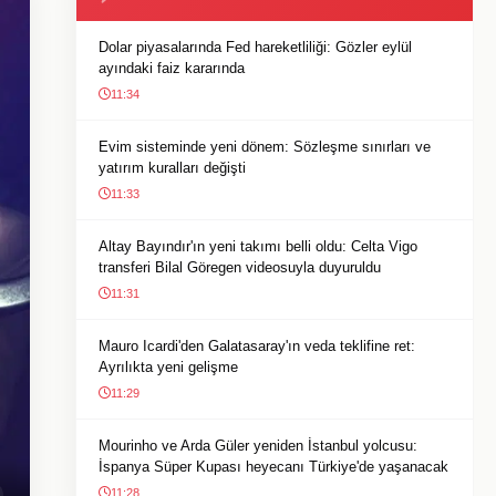
Dolar piyasalarında Fed hareketliliği: Gözler eylül
ayındaki faiz kararında
11:34
Evim sisteminde yeni dönem: Sözleşme sınırları ve
yatırım kuralları değişti
11:33
Altay Bayındır'ın yeni takımı belli oldu: Celta Vigo
transferi Bilal Göregen videosuyla duyuruldu
11:31
Mauro Icardi'den Galatasaray'ın veda teklifine ret:
Ayrılıkta yeni gelişme
11:29
Mourinho ve Arda Güler yeniden İstanbul yolcusu:
İspanya Süper Kupası heyecanı Türkiye'de yaşanacak
11:28