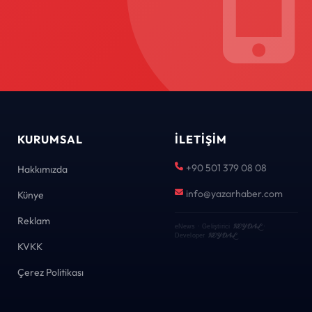
KURUMSAL
İLETIŞIM
+90 501 379 08 08
Hakkımızda
info@yazarhaber.com
Künye
Reklam
KEYDAL
eNews · Geliştirici
·
KEYDAL
Developer
KVKK
Çerez Politikası