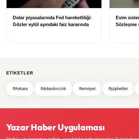
Dolar piyasalarında Fed hareketliliği:
Evim sist
Gözler eylül ayındaki faiz kararında
Sözleşme sı
değişti
ETIKETLER
#Ankara
#dolandırıcılık
#emniyet
#şüpheliler
Yazar Haber Uygulaması
Mobil uygulamamızı indirin, son dakika haberlerinden ilk siz haber