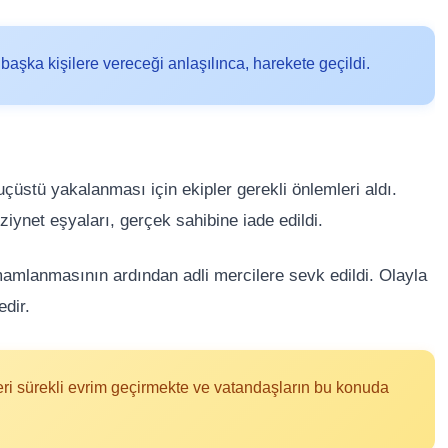
başka kişilere vereceği anlaşılınca, harekete geçildi.
uçüstü yakalanması için ekipler gerekli önlemleri aldı.
ziynet eşyaları, gerçek sahibine iade edildi.
amamlanmasının ardından adli mercilere sevk edildi. Olayla
edir.
eri sürekli evrim geçirmekte ve vatandaşların bu konuda