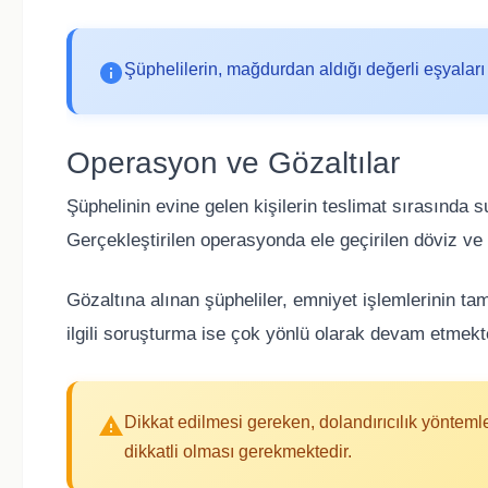
Şüphelilerin, mağdurdan aldığı değerli eşyaları 
Operasyon ve Gözaltılar
Şüphelinin evine gelen kişilerin teslimat sırasında s
Gerçekleştirilen operasyonda ele geçirilen döviz ve 
Gözaltına alınan şüpheliler, emniyet işlemlerinin t
ilgili soruşturma ise çok yönlü olarak devam etmekt
Dikkat edilmesi gereken, dolandırıcılık yönteml
dikkatli olması gerekmektedir.