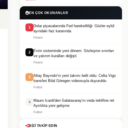
EN ÇOK OKUNANLAR
Dolar piyasalarında Fed hareketliliği: Gözler eylül
1
ayındaki faiz kararında
Finans
Evim sisteminde yeni dönem: Sözleşme sınırları
2
ve yatırım kuralları değişti
Finans
Altay Bayındır'ın yeni takımı belli oldu: Celta Vigo
3
transferi Bilal Göregen videosuyla duyuruldu
Futbol
Mauro Icardi'den Galatasaray'ın veda teklifine ret:
4
Ayrılıkta yeni gelişme
Futbol
BIZI TAKIP EDIN