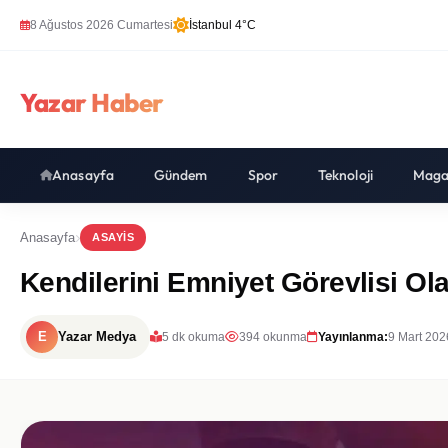
8 Ağustos 2026 Cumartesi
İstanbul 4°C
Yazar Haber
Anasayfa
Gündem
Spor
Teknoloji
Maga
Anasayfa
ASAYIS
Kendilerini Emniyet Görevlisi Ola
E
Yazar Medya
5 dk okuma
394 okunma
Yayınlanma:
9 Mart 202