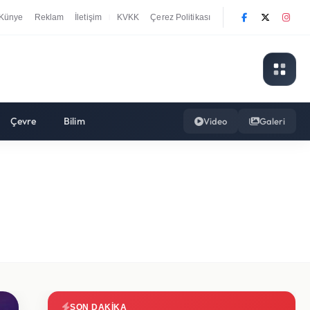
Künye
Reklam
İletişim
KVKK
Çerez Politikası
|
Çevre
Bilim
Video
Galeri
SON DAKIKA