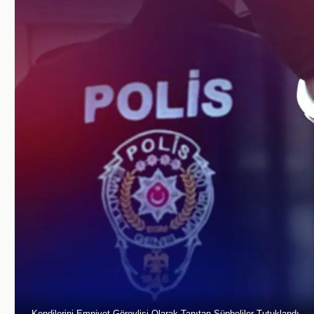
Kendilerini Emniyet Görevlisi Olarak Tanıtan Şüpheliler Tutuklandı