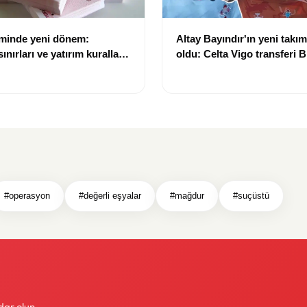
eminde yeni dönem:
Altay Bayındır'ın yeni takımı
nırları ve yatırım kuralları
oldu: Celta Vigo transferi Bi
Göregen videosuyla duyur
#operasyon
#değerli eşyalar
#mağdur
#suçüstü
dar olun.