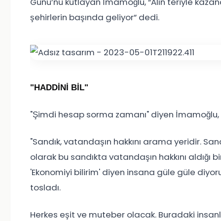
Günü’nü kutlayan İmamoğlu, “Alın teriyle kazan
şehirlerin başında geliyor” dedi.
"HADDİNİ BİL"
"Şimdi hesap sorma zamanı" diyen İmamoğlu, s
"Sandık, vatandaşın hakkını arama yeridir. Sandı
olarak bu sandıkta vatandaşın hakkını aldığı bir
'Ekonomiyi bilirim' diyen insana güle güle diyo
tosladı.
Herkes eşit ve muteber olacak. Buradaki insa