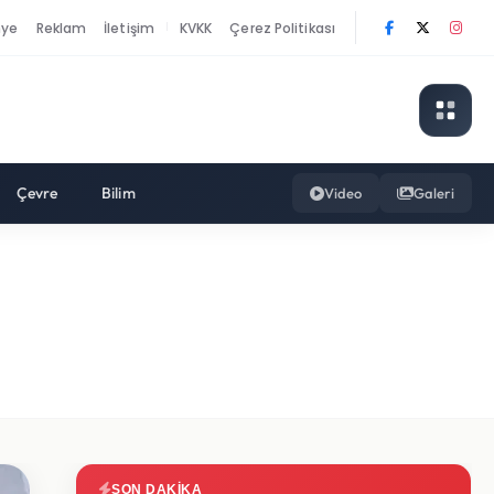
nye
Reklam
İletişim
KVKK
Çerez Politikası
|
Çevre
Bilim
Video
Galeri
SON DAKIKA