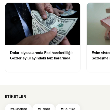
Dolar piyasalarında Fed hareketliliği:
Evim sist
Gözler eylül ayındaki faiz kararında
Sözleşme sı
değişti
ETIKETLER
#Gundem
#Haber
#Politika