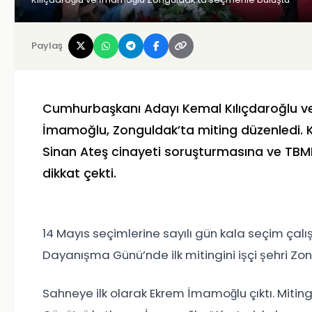
Paylaş
Cumhurbaşkanı Adayı Kemal Kılıçdaroğlu ve
İmamoğlu, Zonguldak’ta miting düzenledi. Kı
Sinan Ateş cinayeti soruşturmasına ve TBMM'
dikkat çekti.
14 Mayıs seçimlerine sayılı gün kala seçim çalı
Dayanışma Günü’nde ilk mitingini işçi şehri Zo
Sahneye ilk olarak Ekrem İmamoğlu çıktı. Miti