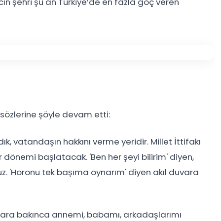
cın şehri şu an Türkiye’de en fazla göç veren
özlerine şöyle devam etti:
k, vatandaşın hakkını verme yeridir. Millet İttifakı
 dönemi başlatacak. 'Ben her şeyi bilirim' diyen,
ruz. 'Horonu tek başıma oynarım' diyen akıl duvara
nlara bakınca annemi, babamı, arkadaşlarımı