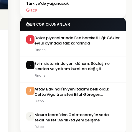
Türkiye'de yaşanacak
11:28
EN ÇOK OKUNANLAR
Dolar piyasalarında Fed hareketliliği: Gözler
1
eylül ayındaki faiz kararında
Finans
Evim sisteminde yeni dönem: Sözleşme
2
sınırları ve yatırım kuralları değişti
Finans
Altay Bayındır'ın yeni takımı belli oldu:
3
Celta Vigo transferi Bilal Göregen
videosuyla duyuruldu
Futbol
Mauro Icardi'den Galatasaray'ın veda
4
teklifine ret: Ayrılıkta yeni gelişme
Futbol