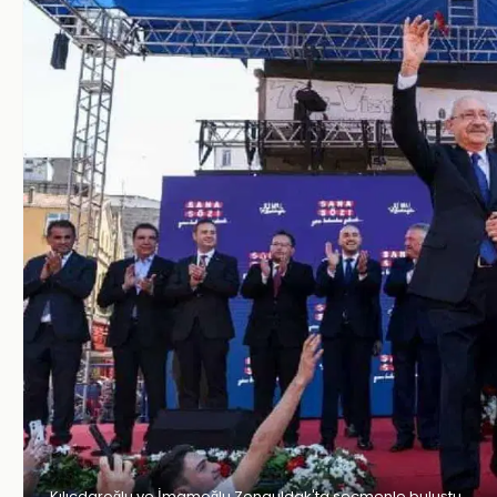
Kılıçdaroğlu ve İmamoğlu Zonguldak'ta seçmenle buluştu