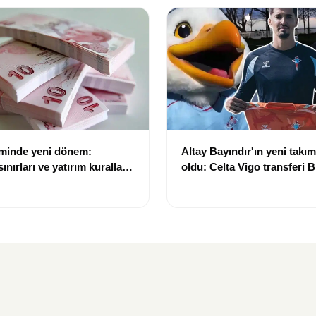
eminde yeni dönem:
Altay Bayındır'ın yeni takımı
nırları ve yatırım kuralları
oldu: Celta Vigo transferi Bi
Göregen videosuyla duyur