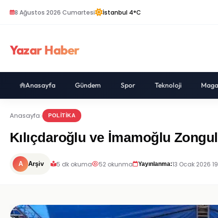
8 Ağustos 2026 Cumartesi
İstanbul 4°C
Yazar Haber
Anasayfa
Gündem
Spor
Teknoloji
Maga
Anasayfa
POLITIKA
Kılıçdaroğlu ve İmamoğlu Zongul
5 dk okuma
52 okunma
13 Ocak 2026 19
A
Arşiv
Yayınlanma: