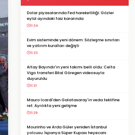
Dolar piyasalarında Fed hareketliliği: Gözler
eylül ayındaki faiz kararında
11:34
Evim sisteminde yeni dönem: Sözleşme sınırları
ve yatırım kuralları değişti
11:33
Altay Bayındır'ın yeni takımı belli oldu: Celta
Vigo transferi Bilal Göregen videosuyla
duyuruldu
11:31
Mauro Icardi'den Galatasaray'ın veda teklifine
ret: Ayrılıkta yeni gelişme
11:29
Mourinho ve Arda Güler yeniden İstanbul
yolcusu: İspanya Süper Kupası heyecanı