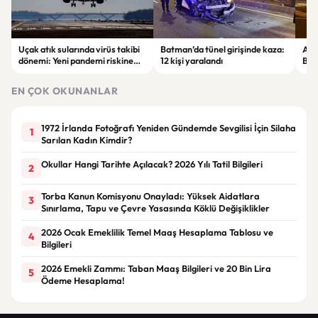
Uçak atık sularında virüs takibi
Batman’da tünel girişinde kaza:
Ada
dönemi: Yeni pandemi riskine
12 kişi yaralandı
Bel
karşı erken uyarı sistemi
yaşa
geliştiriliyor
EN ÇOK OKUNANLAR
1972 İrlanda Fotoğrafı Yeniden Gündemde Sevgilisi İçin Silaha
1
Sarılan Kadın Kimdir?
Okullar Hangi Tarihte Açılacak? 2026 Yılı Tatil Bilgileri
2
Torba Kanun Komisyonu Onayladı: Yüksek Aidatlara
3
Sınırlama, Tapu ve Çevre Yasasında Köklü Değişiklikler
2026 Ocak Emeklilik Temel Maaş Hesaplama Tablosu ve
4
Bilgileri
2026 Emekli Zammı: Taban Maaş Bilgileri ve 20 Bin Lira
5
Ödeme Hesaplama!