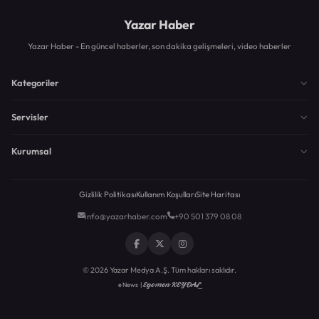
Yazar Haber
Yazar Haber - En güncel haberler, son dakika gelişmeleri, video haberler
Kategoriler
Servisler
Kurumsal
Gizlilik Politikası
Kullanım Koşulları
Site Haritası
info@yazarhaber.com
+90 501 379 08 08
© 2026 Yazar Medya A.Ş. Tüm hakları saklıdır.
Egemen KEYDAL
eNews |