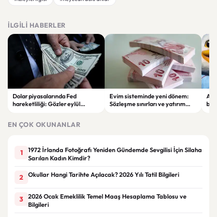
İLGILI HABERLER
Dolar piyasalarında Fed
Evim sisteminde yeni dönem:
Alta
hareketliliği: Gözler eylül
Sözleşme sınırları ve yatırım
bell
ayındaki faiz kararında
kuralları değişti
Bil
duy
EN ÇOK OKUNANLAR
1972 İrlanda Fotoğrafı Yeniden Gündemde Sevgilisi İçin Silaha
1
Sarılan Kadın Kimdir?
Okullar Hangi Tarihte Açılacak? 2026 Yılı Tatil Bilgileri
2
2026 Ocak Emeklilik Temel Maaş Hesaplama Tablosu ve
3
Bilgileri