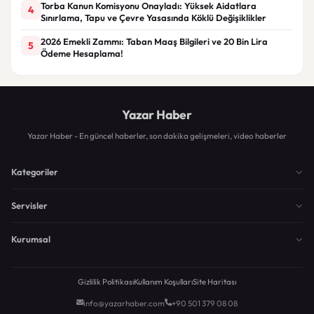
Torba Kanun Komisyonu Onayladı: Yüksek Aidatlara
4
Sınırlama, Tapu ve Çevre Yasasında Köklü Değişiklikler
2026 Emekli Zammı: Taban Maaş Bilgileri ve 20 Bin Lira
5
Ödeme Hesaplama!
Yazar Haber
Yazar Haber - En güncel haberler, son dakika gelişmeleri, video haberler
Kategoriler
Servisler
Kurumsal
Gizlilik Politikası
Kullanım Koşulları
Site Haritası
info@yazarhaber.com
+90 501 379 08 08