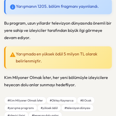
Yarışmanın 1205. bölüm fragmanı yayınlandı.
Bu program, uzun yıllardır televizyon dünyasında önemli bir
yere sahip ve izleyiciler tarafından büyük ilgi görmeye
devam ediyor.
Yarışmada en yüksek ödül 5 milyon TL olarak
belirlenmiştir.
Kim Milyoner Olmak İster, her yeni bölümüyle izleyicilere
heyecan dolu anlar sunmayı hedefliyor.
#Kim Milyoner Olmak İster
#Oktay Kaynarca
#8 Ocak
#yarışma programı
#yüksek ödül
#televizyon dünyası
#izleyici ilgisi
#heyecan dolu anlar