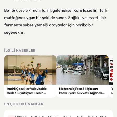
Bu Türk usulü kimchi tarifi, geleneksel Kore lezzetini Türk
mutfağına uygun bir şekilde sunar. Sağlıklı ve lezzetli bir
fermente sebze yemeği arayanlar için harika bir
seçenektir.
İLGILI HABERLER
İzmirli Çocuklar Voleybolda
Meteoroloji'den 5 il için sarı
Yaz
Hedef Büyütüyor: Filenin
kodlu uyarı: Kuvvetli sağanak
Spon
Sultanları İlham Kaynağı Oldu
ve fırtına geliyor
Günc
EN ÇOK OKUNANLAR