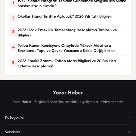
1972 İrlanda Fotoğrafı Yeniden Gündemde Sevgilisi İçin Silaha
1
Sarılan Kadın Kimdir?
Okullar Hangi Tarihte Açılacak? 2026 Yılı Tatil Bilgileri
2
2026 Ocak Emeklilik Temel Maaş Hesaplama Tablosu ve
3
Bilgileri
Torba Kanun Komisyonu Onayladı: Yüksek Aidatlara
4
Sınırlama, Tapu ve Çevre Yasasında Köklü Değişiklikler
2026 Emekli Zammı: Taban Maaş Bilgileri ve 20 Bin Lira
5
Ödeme Hesaplama!
Yazar Haber
Yazar Haber - En güncel haberler, son dakika gelişmeleri, video haberler
Kategoriler
Servisler