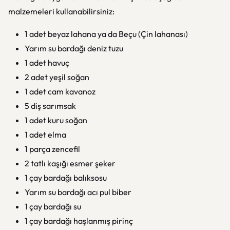
malzemeleri kullanabilirsiniz:
1 adet beyaz lahana ya da Beçu (Çin lahanası)
Yarım su bardağı deniz tuzu
1 adet havuç
2 adet yeşil soğan
1 adet cam kavanoz
5 diş sarımsak
1 adet kuru soğan
1 adet elma
1 parça zencefil
2 tatlı kaşığı esmer şeker
1 çay bardağı balıksosu
Yarım su bardağı acı pul biber
1 çay bardağı su
1 çay bardağı haşlanmış pirinç