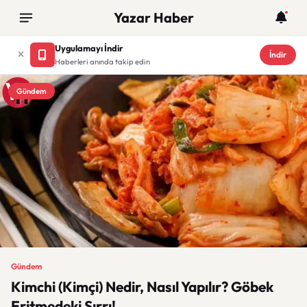
Yazar Haber
Uygulamayı İndir
İndir
Haberleri anında takip edin
Gündem
Gündem
Kimchi (Kimçi) Nedir, Nasıl Yapılır? Göbek
Eritmedeki Sırrı!