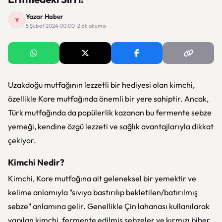
Yazar Haber
Y
5 Şubat 2024 00:00 · 2 dk okuma
Uzakdoğu mutfağının lezzetli bir hediyesi olan kimchi,
özellikle Kore mutfağında önemli bir yere sahiptir. Ancak,
Türk mutfağında da popülerlik kazanan bu fermente sebze
yemeği, kendine özgü lezzeti ve sağlık avantajlarıyla dikkat
çekiyor.
Kimchi Nedir?
Kimchi, Kore mutfağına ait geleneksel bir yemektir ve
kelime anlamıyla "sıvıya bastırılıp bekletilen/batırılmış
sebze" anlamına gelir. Genellikle Çin lahanası kullanılarak
yapılan kimchi, fermente edilmiş sebzeler ve kırmızı biber