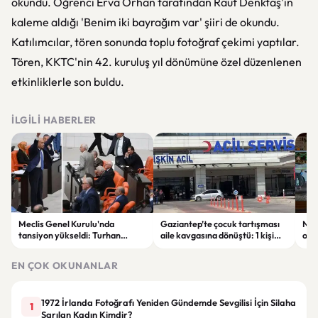
okundu. Öğrenci Erva Orhan tarafından Rauf Denktaş'ın
kaleme aldığı 'Benim iki bayrağım var' şiiri de okundu.
Katılımcılar, tören sonunda toplu fotoğraf çekimi yaptılar.
Tören, KKTC'nin 42. kuruluş yıl dönümüne özel düzenlenen
etkinliklerle son buldu.
İLGILI HABERLER
Meclis Genel Kurulu'nda
Gaziantep’te çocuk tartışması
Niğ
tansiyon yükseldi: Turhan
aile kavgasına dönüştü: 1 kişi
oto
Çömez'in sözleri sonrası
hayatını kaybetti, 5 kişi
haya
tartışma çıktı
yaralandı
yar
EN ÇOK OKUNANLAR
1972 İrlanda Fotoğrafı Yeniden Gündemde Sevgilisi İçin Silaha
1
Sarılan Kadın Kimdir?