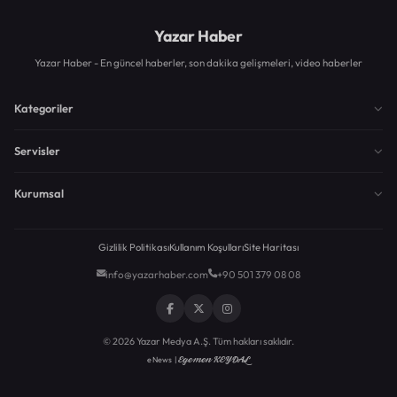
Yazar Haber
Yazar Haber - En güncel haberler, son dakika gelişmeleri, video haberler
Kategoriler
Servisler
Kurumsal
Gizlilik Politikası
Kullanım Koşulları
Site Haritası
info@yazarhaber.com
+90 501 379 08 08
© 2026 Yazar Medya A.Ş. Tüm hakları saklıdır.
Egemen KEYDAL
eNews |