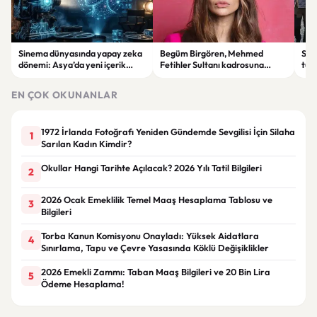
Sinema dünyasında yapay zeka
Begüm Birgören, Mehmed
Suik
dönemi: Asya’da yeni içerik
Fetihler Sultanı kadrosuna
tut
üretim modeli yükseliyor
katıldı
yard
EN ÇOK OKUNANLAR
1972 İrlanda Fotoğrafı Yeniden Gündemde Sevgilisi İçin Silaha
1
Sarılan Kadın Kimdir?
Okullar Hangi Tarihte Açılacak? 2026 Yılı Tatil Bilgileri
2
2026 Ocak Emeklilik Temel Maaş Hesaplama Tablosu ve
3
Bilgileri
Torba Kanun Komisyonu Onayladı: Yüksek Aidatlara
4
Sınırlama, Tapu ve Çevre Yasasında Köklü Değişiklikler
2026 Emekli Zammı: Taban Maaş Bilgileri ve 20 Bin Lira
5
Ödeme Hesaplama!