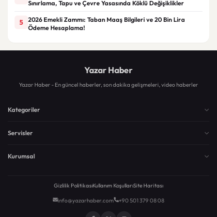
Sınırlama, Tapu ve Çevre Yasasında Köklü Değişiklikler
2026 Emekli Zammı: Taban Maaş Bilgileri ve 20 Bin Lira
5
Ödeme Hesaplama!
Yazar Haber
Yazar Haber - En güncel haberler, son dakika gelişmeleri, video haberler
Kategoriler
Servisler
Kurumsal
Gizlilik Politikası
Kullanım Koşulları
Site Haritası
info@yazarhaber.com
+90 501 379 08 08