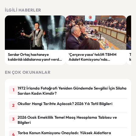
İLGILI HABERLER
Serdar Ortaç hastaneye
‘Çerçeve yasa’ teklifi TBMM
Ter
kaldırıldı iddialarına yanıt verdi:
Adalet Komisyonu’nda
kri
“Rutin tedavim için buradayım”
görüşülüyor
tek
gör
EN ÇOK OKUNANLAR
1972 İrlanda Fotoğrafı Yeniden Gündemde Sevgilisi İçin Silaha
1
Sarılan Kadın Kimdir?
Okullar Hangi Tarihte Açılacak? 2026 Yılı Tatil Bilgileri
2
2026 Ocak Emeklilik Temel Maaş Hesaplama Tablosu ve
3
Bilgileri
Torba Kanun Komisyonu Onayladı: Yüksek Aidatlara
4