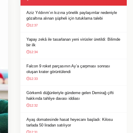
Aziz Yıldırım’ın kızına yönelik paylaşımlar nedeniyle
gözaltına alınan şüpheli için tutuklama talebi
12:37
Yapay zekâ ile tasarlanan yeni virüsler üretildi: Bilimde
bir ilk
12:34
Falcon 9 roket parçasının Ay’a çarpması sonrası
oluşan krater görüntülendi
12:33
Görkemli düğünleriyle gündeme gelen Demirağ çifti
hakkında tahliye davası iddiası
12:32
Ayaş domatesinde hasat heyecanı başladı: Kilosu
tarlada 50 liradan satılıyor
12:31