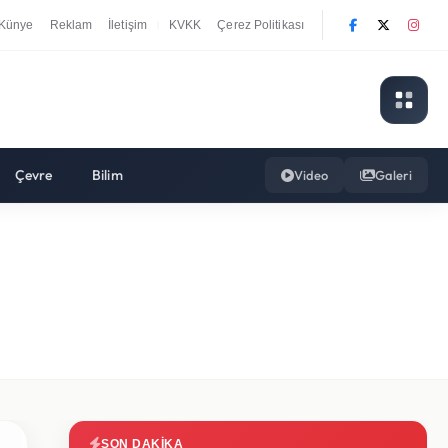
Künye
Reklam
İletişim
KVKK
Çerez Politikası
|
Çevre
Bilim
Video
Galeri
SON DAKIKA