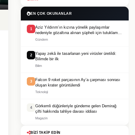
EN ÇOK OKUNANLAR
Aziz Yıldırım’ın kızına yönelik paylaşımlar
1
nedeniyle gözaltına alınan şüpheli için tutuklama
talebi
Gündem
Yapay zekâ ile tasarlanan yeni virüsler üretildi:
2
Bilimde bir ilk
Bilim
Falcon 9 roket parçasının Ay’a çarpması sonrası
3
oluşan krater görüntülendi
Teknoloji
Görkemli düğünleriyle gündeme gelen Demirağ
4
çifti hakkında tahliye davası iddiası
Magazin
BIZI TAKIP EDIN