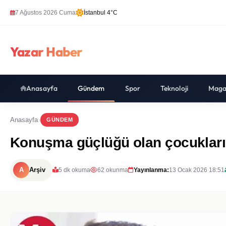
7 Ağustos 2026 Cuma
İstanbul 4°C
Yazar Haber
Anasayfa
Gündem
Spor
Teknoloji
Maga
Anasayfa
GÜNDEM
Konuşma güçlüğü olan çocukları
A
Arşiv
5 dk okuma
62 okunma
Yayınlanma:
13 Ocak 2026 18:51