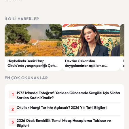
İLGILI HABERLER
Heybeliada Deniz Harp
Devrim Özkan’dan
Edi
Okulu’nda yangın paniği: Çatıda
duygulandıran açıklama:
ope
büyük hasar oluştu
“Babaannemi kaybettim”
tut
EN ÇOK OKUNANLAR
1972 İrlanda Fotoğrafı Yeniden Gündemde Sevgilisi İçin Silaha
1
Sarılan Kadın Kimdir?
Okullar Hangi Tarihte Açılacak? 2026 Yılı Tatil Bilgileri
2
2026 Ocak Emeklilik Temel Maaş Hesaplama Tablosu ve
3
Bilgileri