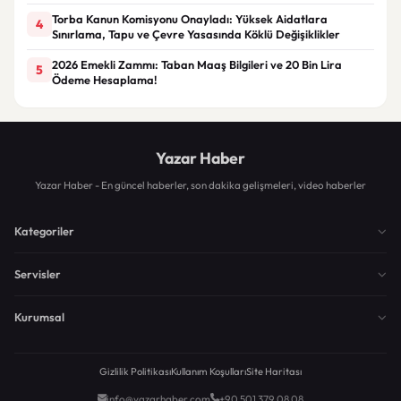
Torba Kanun Komisyonu Onayladı: Yüksek Aidatlara
4
Sınırlama, Tapu ve Çevre Yasasında Köklü Değişiklikler
2026 Emekli Zammı: Taban Maaş Bilgileri ve 20 Bin Lira
5
Ödeme Hesaplama!
Yazar Haber
Yazar Haber - En güncel haberler, son dakika gelişmeleri, video haberler
Kategoriler
Servisler
Kurumsal
Gizlilik Politikası
Kullanım Koşulları
Site Haritası
info@yazarhaber.com
+90 501 379 08 08