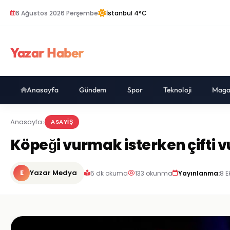
6 Ağustos 2026 Perşembe
İstanbul 4°C
Yazar Haber
Anasayfa
Gündem
Spor
Teknoloji
Maga
Anasayfa
ASAYIŞ
Köpeği vurmak isterken çifti 
E
Yazar Medya
5 dk okuma
133 okunma
Yayınlanma:
8 E