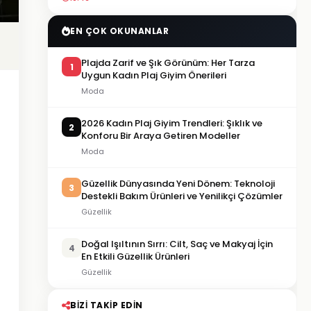
EN ÇOK OKUNANLAR
Plajda Zarif ve Şık Görünüm: Her Tarza
1
Uygun Kadın Plaj Giyim Önerileri
Moda
2026 Kadın Plaj Giyim Trendleri: Şıklık ve
2
Konforu Bir Araya Getiren Modeller
Moda
Güzellik Dünyasında Yeni Dönem: Teknoloji
3
Destekli Bakım Ürünleri ve Yenilikçi Çözümler
Güzellik
Doğal Işıltının Sırrı: Cilt, Saç ve Makyaj İçin
4
En Etkili Güzellik Ürünleri
Güzellik
BIZI TAKIP EDIN