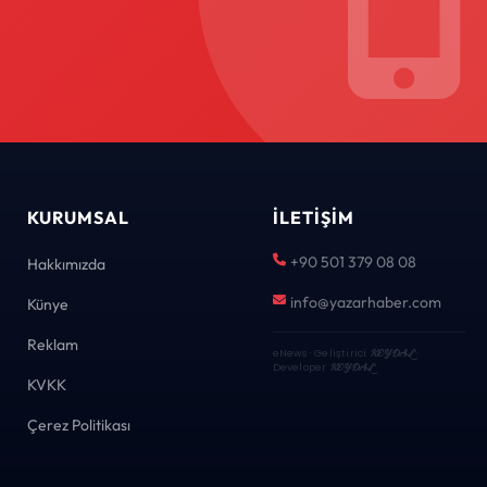
KURUMSAL
İLETIŞIM
+90 501 379 08 08
Hakkımızda
info@yazarhaber.com
Künye
Reklam
eNews · Geliştirici
KEYDAL
·
Developer
KEYDAL
KVKK
Çerez Politikası