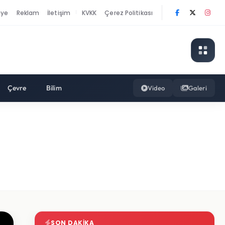
nye
Reklam
İletişim
KVKK
Çerez Politikası
|
Çevre
Bilim
Video
Galeri
SON DAKIKA