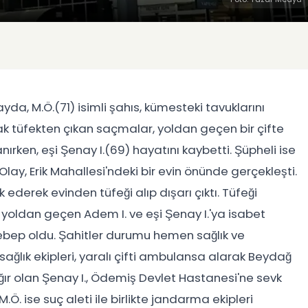
da, M.Ö.(71) isimli şahıs, kümesteki tavuklarını
cak tüfekten çıkan saçmalar, yoldan geçen bir çifte
ırken, eşi Şenay I.(69) hayatını kaybetti. Şüpheli ise
lay, Erik Mahallesi'ndeki bir evin önünde gerçekleşti.
rk ederek evinden tüfeği alıp dışarı çıktı. Tüfeği
yoldan geçen Adem I. ve eşi Şenay I.'ya isabet
ebep oldu. Şahitler durumu hemen sağlık ve
sağlık ekipleri, yaralı çifti ambulansa alarak Beydağ
ır olan Şenay I., Ödemiş Devlet Hastanesi'ne sevk
. ise suç aleti ile birlikte jandarma ekipleri