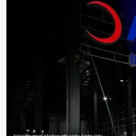
Köpeği vurmak isterken çifti vurdu: Kadın öldü