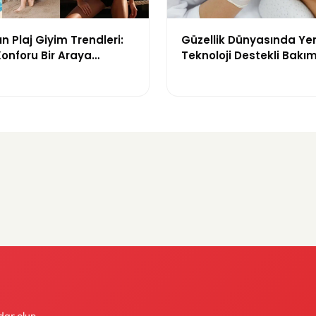
n Plaj Giyim Trendleri:
Güzellik Dünyasında Ye
 Konforu Bir Araya
Teknoloji Destekli Bakım
odeller
ve Yenilikçi Çözümler
dar olun.