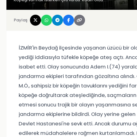
Paylaş
İZMİR'in Beydağ ilçesinde yaşanan üzücü bir olay
yediği iddiasıyla tüfekle köpeğe ateş açtı. An
isabet etti. Olay sonucunda Adem I.(74) yaralan
jandarma ekipleri tarafından gözaltına alındı. O
M.Ö., sahipsiz bir köpeğin tavuklarını yediğini fa
köpeğe doğrultarak ateşlediğinde, saçmaların 
etmesi sonucu trajik bir olayın yaşanmasına s
jandarma ekiplerine bildirdi. Olay yerine gelen 
Devlet Hastanesi'ne sevk etti. Ancak durumu ağ
edilerek müdahalelere rağmen kurtarılamadı. M.Ö