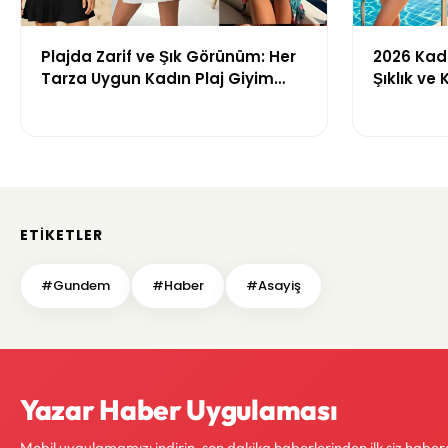
Plajda Zarif ve Şık Görünüm: Her
2026 Kadı
Tarza Uygun Kadın Plaj Giyim
Şıklık ve
Önerileri
Getiren M
ETIKETLER
#Gundem
#Haber
#Asayiş
Yazar Haber Uygulaması
Mobil uygulamamızı indirin, son dakika haberlerinden ilk siz haber