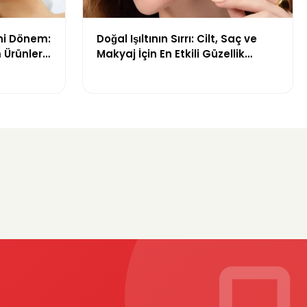
ni Dönem:
Doğal Işıltının Sırrı: Cilt, Saç ve
 Ürünleri
Makyaj İçin En Etkili Güzellik
Ürünleri