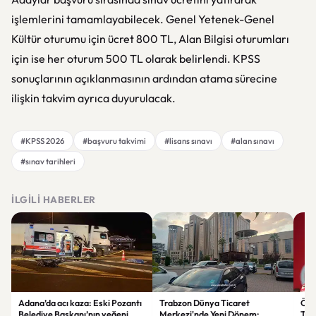
işlemlerini tamamlayabilecek. Genel Yetenek-Genel
Kültür oturumu için ücret 800 TL, Alan Bilgisi oturumları
için ise her oturum 500 TL olarak belirlendi. KPSS
sonuçlarının açıklanmasının ardından atama sürecine
ilişkin takvim ayrıca duyurulacak.
#KPSS 2026
#başvuru takvimi
#lisans sınavı
#alan sınavı
#sınav tarihleri
İLGILI HABERLER
Adana’da acı kaza: Eski Pozantı
Trabzon Dünya Ticaret
Özg
Belediye Başkanı’nın yeğeni
Merkezi'nde Yeni Dönem:
Tür