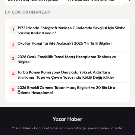
yaşamını yitirdi
Mahkeme Süreci Bitti,
tep
Trabzon'un Dev Projesi Ne
aykı
EN ÇOK OKUNANLAR
Zaman Tamamlanacak?
1972 İrlanda Fotoğrafı Yeniden Gündemde Sevgilisi İçin Silaha
1
Sarılan Kadın Kimdir?
Okullar Hangi Tarihte Açılacak? 2026 Yılı Tatil Bilgileri
2
2026 Ocak Emeklilik Temel Maaş Hesaplama Tablosu ve
3
Bilgileri
Torba Kanun Komisyonu Onayladı: Yüksek Aidatlara
4
Sınırlama, Tapu ve Çevre Yasasında Köklü Değişiklikler
2026 Emekli Zammı: Taban Maaş Bilgileri ve 20 Bin Lira
5
Ödeme Hesaplama!
Yazar Haber
Yazar Haber - En güncel haberler, son dakika gelişmeleri, video haberler