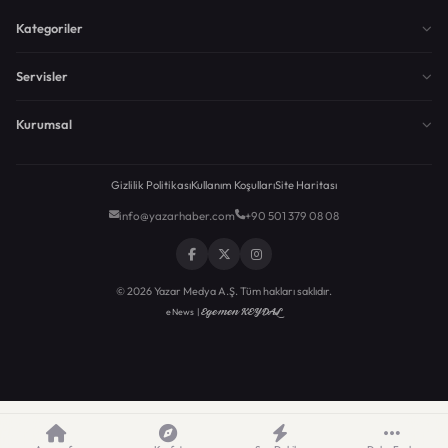
Kategoriler
Servisler
Kurumsal
Gizlilik Politikası
Kullanım Koşulları
Site Haritası
info@yazarhaber.com
+90 501 379 08 08
© 2026 Yazar Medya A.Ş. Tüm hakları saklıdır.
Egemen KEYDAL
eNews |