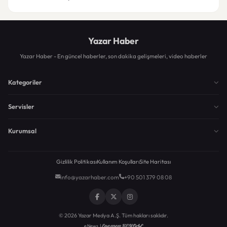
Yazar Haber
Yazar Haber - En güncel haberler, son dakika gelişmeleri, video haberler
Kategoriler
Servisler
Kurumsal
Gizlilik Politikası
Kullanım Koşulları
Site Haritası
info@yazarhaber.com
+90 501 379 08 08
© 2026 Yazar Medya A.Ş. Tüm hakları saklıdır.
Egemen KEYDAL
eNews |