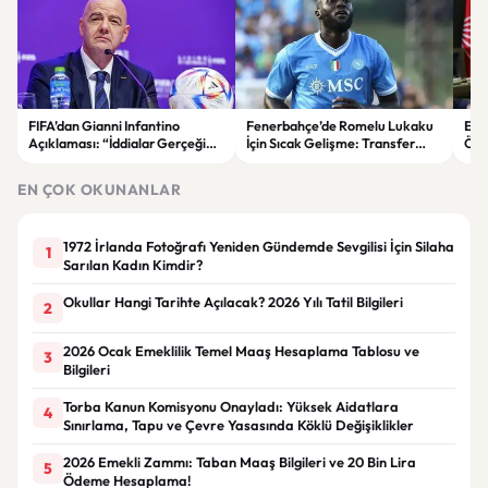
FIFA’dan Gianni Infantino
Fenerbahçe’de Romelu Lukaku
Ekr
Açıklaması: “İddialar Gerçeği
İçin Sıcak Gelişme: Transfer
Öza
Yansıtmıyor”
Görüşmesi Gerçekleşti
tepk
EN ÇOK OKUNANLAR
1972 İrlanda Fotoğrafı Yeniden Gündemde Sevgilisi İçin Silaha
1
Sarılan Kadın Kimdir?
Okullar Hangi Tarihte Açılacak? 2026 Yılı Tatil Bilgileri
2
2026 Ocak Emeklilik Temel Maaş Hesaplama Tablosu ve
3
Bilgileri
Torba Kanun Komisyonu Onayladı: Yüksek Aidatlara
4
Sınırlama, Tapu ve Çevre Yasasında Köklü Değişiklikler
2026 Emekli Zammı: Taban Maaş Bilgileri ve 20 Bin Lira
5
Ödeme Hesaplama!