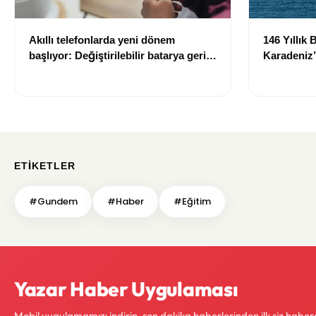
Akıllı telefonlarda yeni dönem
146 Yıllık 
başlıyor: Değiştirilebilir batarya geri
Karadeniz’
dönüyor
Göstermey
ETIKETLER
#Gundem
#Haber
#Eğitim
Yazar Haber Uygulaması
Mobil uygulamamızı indirin, son dakika haberlerinden ilk siz haber