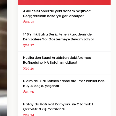
Akıllı telefonlarda yeni dönem başlıyor:
Değiştirilebilir batarya geri dönüyor
04:28
146 Yıllık Bafra Deniz Feneri Karadeniz’de
Denizcilere Yol Göstermeye Devam Ediyor
07:27
Husilerden Suudi Arabistan’daki Aramco
Rafinerisine İHA Saldırısı İddiası!
07:26
Didim’de Bilal Sonses sahne aldı: Yaz konserinde
büyük coşku yaşandı
03:26
Hatay’da Hafriyat Kamyonu ile Otomobil
Çarpıştı: 9 Kişi Yaralandı
07:24