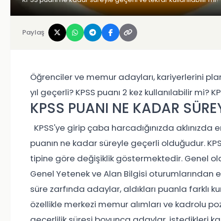
Paylaş
Öğrenciler ve memur adayları, kariyerlerini pla
yıl geçerli? KPSS puanı 2 kez kullanılabilir mi
KPSS PUANI NE KADAR SÜREY
KPSS'ye girip çaba harcadığınızda aklınızda en
puanın ne kadar süreyle geçerli olduğudur. KPSS
tipine göre değişiklik göstermektedir. Genel ol
Genel Yetenek ve Alan Bilgisi oturumlarından el
süre zarfında adaylar, aldıkları puanla farklı k
özellikle merkezi memur alımları ve kadrolu poz
geçerlilik süresi boyunca adaylar, istedikleri 