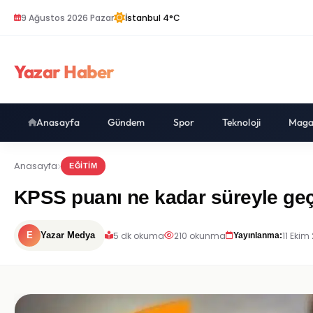
9 Ağustos 2026 Pazar
İstanbul 4°C
Yazar Haber
Anasayfa
Gündem
Spor
Teknoloji
Maga
Anasayfa
EĞITIM
KPSS puanı ne kadar süreyle geçer
5 dk okuma
210 okunma
11 Ekim
E
Yazar Medya
Yayınlanma: