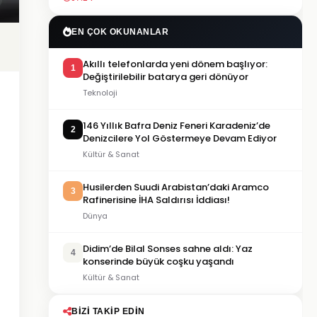
EN ÇOK OKUNANLAR
Akıllı telefonlarda yeni dönem başlıyor:
1
Değiştirilebilir batarya geri dönüyor
Teknoloji
146 Yıllık Bafra Deniz Feneri Karadeniz’de
2
Denizcilere Yol Göstermeye Devam Ediyor
Kültür & Sanat
Husilerden Suudi Arabistan’daki Aramco
3
Rafinerisine İHA Saldırısı İddiası!
Dünya
Didim’de Bilal Sonses sahne aldı: Yaz
4
konserinde büyük coşku yaşandı
Kültür & Sanat
BIZI TAKIP EDIN