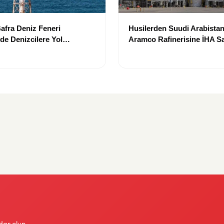
Bafra Deniz Feneri
Husilerden Suudi Arabistan
de Denizcilere Yol
Aramco Rafinerisine İHA Sal
e Devam Ediyor
İddiası!
dar olun.