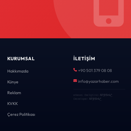
KURUMSAL
İLETIŞIM
+90 501 379 08 08
Hakkımızda
info@yazarhaber.com
Künye
Reklam
eNews · Geliştirici
KEYDAL
·
Developer
KEYDAL
KVKK
Çerez Politikası