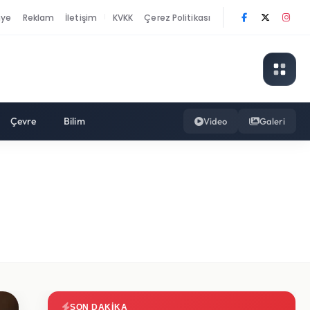
nye
Reklam
İletişim
KVKK
Çerez Politikası
|
Çevre
Bilim
Video
Galeri
SON DAKIKA