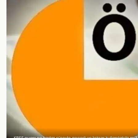
KPSS puanı ne kadar süreyle geçerli ve tekrar kullanılabilir mi?