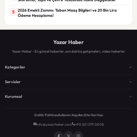
2026 Emekli Zammı: Taban Maaş Bilgileri ve 20 Bin Lira
5
Ödeme Hesaplama!
Yazar Haber
Yazar Haber - En güncel haberler, son dakika gelişmeleri, video haberler
Kategoriler
Servisler
Kurumsal
Gizlilik Politikası
Kullanım Koşulları
Site Haritası
info@yazarhaber.com
+90 501 379 08 08