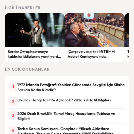
İLGILI HABERLER
Serdar Ortaç hastaneye
‘Çerçeve yasa’ teklifi TBMM
Ter
kaldırıldı iddialarına yanıt verdi:
Adalet Komisyonu’nda
kri
“Rutin tedavim için buradayım”
görüşülüyor
tek
gör
EN ÇOK OKUNANLAR
1972 İrlanda Fotoğrafı Yeniden Gündemde Sevgilisi İçin Silaha
1
Sarılan Kadın Kimdir?
Okullar Hangi Tarihte Açılacak? 2026 Yılı Tatil Bilgileri
2
2026 Ocak Emeklilik Temel Maaş Hesaplama Tablosu ve
3
Bilgileri
Torba Kanun Komisyonu Onayladı: Yüksek Aidatlara
4
Sınırlama, Tapu ve Çevre Yasasında Köklü Değişiklikler