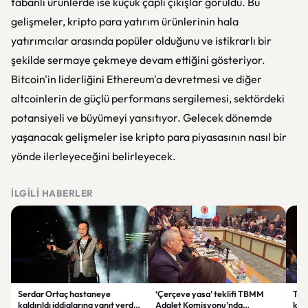
tabanlı ürünlerde ise küçük çaplı çıkışlar görüldü. Bu
gelişmeler, kripto para yatırım ürünlerinin hala
yatırımcılar arasında popüler olduğunu ve istikrarlı bir
şekilde sermaye çekmeye devam ettiğini gösteriyor.
Bitcoin'in liderliğini Ethereum'a devretmesi ve diğer
altcoinlerin de güçlü performans sergilemesi, sektördeki
potansiyeli ve büyümeyi yansıtıyor. Gelecek dönemde
yaşanacak gelişmeler ise kripto para piyasasının nasıl bir
yönde ilerleyeceğini belirleyecek.
İLGILI HABERLER
Serdar Ortaç hastaneye
‘Çerçeve yasa’ teklifi TBMM
Ter
kaldırıldı iddialarına yanıt verdi:
Adalet Komisyonu’nda
kri