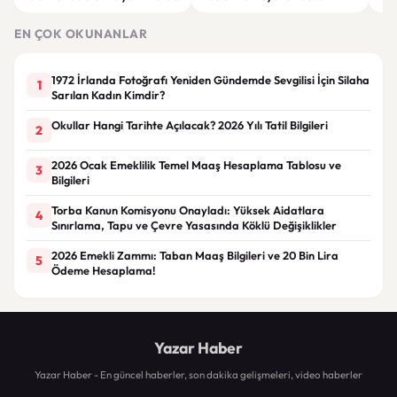
“Rutin tedavim için buradayım”
görüşülüyor
tek
gör
EN ÇOK OKUNANLAR
1972 İrlanda Fotoğrafı Yeniden Gündemde Sevgilisi İçin Silaha
1
Sarılan Kadın Kimdir?
Okullar Hangi Tarihte Açılacak? 2026 Yılı Tatil Bilgileri
2
2026 Ocak Emeklilik Temel Maaş Hesaplama Tablosu ve
3
Bilgileri
Torba Kanun Komisyonu Onayladı: Yüksek Aidatlara
4
Sınırlama, Tapu ve Çevre Yasasında Köklü Değişiklikler
2026 Emekli Zammı: Taban Maaş Bilgileri ve 20 Bin Lira
5
Ödeme Hesaplama!
Yazar Haber
Yazar Haber - En güncel haberler, son dakika gelişmeleri, video haberler