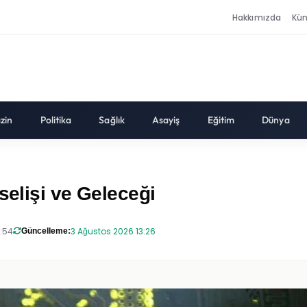
Hakkımızda
Kü
zin
Politika
Sağlık
Asayiş
Eğitim
Dünya
selişi ve Geleceği
8:54
3 Ağustos 2026 13:26
Güncelleme: