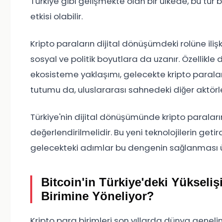
Türkiye gibi gelişmekte olan bir ülkede, bu tür b
etkisi olabilir.
Kripto paraların dijital dönüşümdeki rolüne ili
sosyal ve politik boyutlara da uzanır. Özellikle d
ekosisteme yaklaşımı, gelecekte kripto paraların
tutumu da, uluslararası sahnedeki diğer aktörl
Türkiye'nin dijital dönüşümünde kripto paraların
değerlendirilmelidir. Bu yeni teknolojilerin getir
gelecekteki adımlar bu dengenin sağlanması üz
Bitcoin'in Türkiye'deki Yükseliş
Birimine Yöneliyor?
Kripto para birimleri son yıllarda dünya genelin