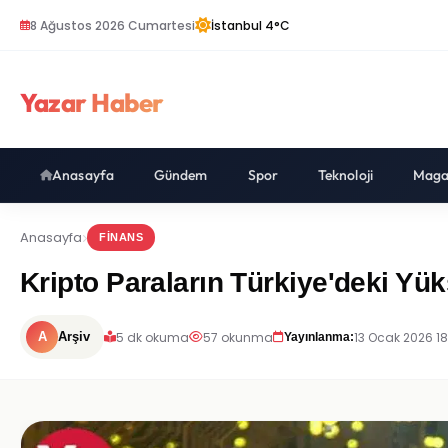
8 Ağustos 2026 Cumartesi
İstanbul 4°C
Yazar Haber
Anasayfa
Gündem
Spor
Teknoloji
Maga
Anasayfa
FINANS
Kripto Paraların Türkiye'deki Yük
5 dk okuma
57 okunma
13 Ocak 2026 1
A
Arşiv
Yayınlanma: