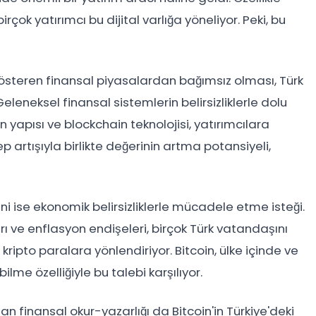
birçok yatırımcı bu dijital varlığa yöneliyor. Peki, bu
ik gösteren finansal piyasalardan bağımsız olması, Türk
. Geleneksel finansal sistemlerin belirsizliklerle dolu
yapısı ve blockchain teknolojisi, yatırımcılara
alep artışıyla birlikte değerinin artma potansiyeli,
deni ise ekonomik belirsizliklerle mücadele etme isteği.
ı ve enflasyon endişeleri, birçok Türk vatandaşını
kripto paralara yönlendiriyor. Bitcoin, ülke içinde ve
ilme özelliğiyle bu talebi karşılıyor.
an finansal okur-yazarlığı da Bitcoin'in Türkiye'deki