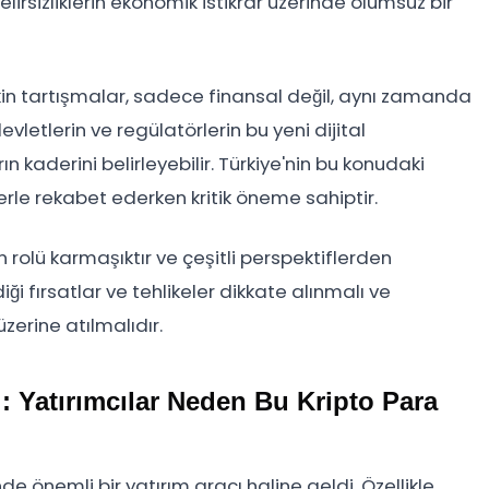
elirsizliklerin ekonomik istikrar üzerinde olumsuz bir
şkin tartışmalar, sadece finansal değil, aynı zamanda
evletlerin ve regülatörlerin bu yeni dijital
 kaderini belirleyebilir. Türkiye'nin bu konudaki
erle rekabet ederken kritik öneme sahiptir.
 rolü karmaşıktır ve çeşitli perspektiflerden
diği fırsatlar ve tehlikeler dikkate alınmalı ve
erine atılmalıdır.
i: Yatırımcılar Neden Bu Kripto Para
de önemli bir yatırım aracı haline geldi. Özellikle