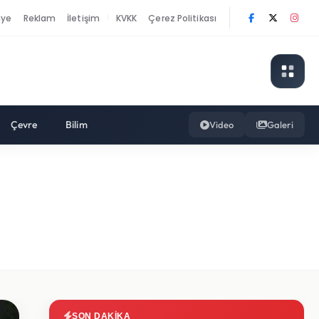
nye
Reklam
İletişim
KVKK
Çerez Politikası
|
Çevre
Bilim
Video
Galeri
SON DAKIKA