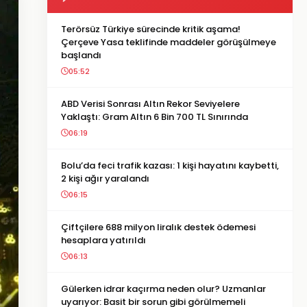
Terörsüz Türkiye sürecinde kritik aşama!
Çerçeve Yasa teklifinde maddeler görüşülmeye
başlandı
05:52
ABD Verisi Sonrası Altın Rekor Seviyelere
Yaklaştı: Gram Altın 6 Bin 700 TL Sınırında
06:19
Bolu’da feci trafik kazası: 1 kişi hayatını kaybetti,
2 kişi ağır yaralandı
06:15
Çiftçilere 688 milyon liralık destek ödemesi
hesaplara yatırıldı
06:13
Gülerken idrar kaçırma neden olur? Uzmanlar
uyarıyor: Basit bir sorun gibi görülmemeli