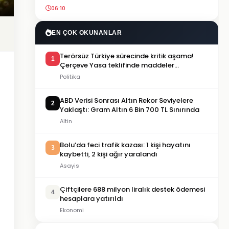
06:10
EN ÇOK OKUNANLAR
Terörsüz Türkiye sürecinde kritik aşama!
1
Çerçeve Yasa teklifinde maddeler
görüşülmeye başlandı
Politika
ABD Verisi Sonrası Altın Rekor Seviyelere
2
Yaklaştı: Gram Altın 6 Bin 700 TL Sınırında
Altin
Bolu’da feci trafik kazası: 1 kişi hayatını
3
kaybetti, 2 kişi ağır yaralandı
Asayis
Çiftçilere 688 milyon liralık destek ödemesi
4
hesaplara yatırıldı
Ekonomi