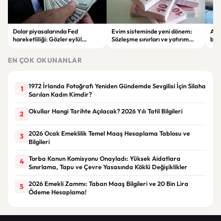
Dolar piyasalarında Fed
Evim sisteminde yeni dönem:
Alta
hareketliliği: Gözler eylül
Sözleşme sınırları ve yatırım
bell
ayındaki faiz kararında
kuralları değişti
Bil
duy
EN ÇOK OKUNANLAR
1972 İrlanda Fotoğrafı Yeniden Gündemde Sevgilisi İçin Silaha
1
Sarılan Kadın Kimdir?
Okullar Hangi Tarihte Açılacak? 2026 Yılı Tatil Bilgileri
2
2026 Ocak Emeklilik Temel Maaş Hesaplama Tablosu ve
3
Bilgileri
Torba Kanun Komisyonu Onayladı: Yüksek Aidatlara
4
Sınırlama, Tapu ve Çevre Yasasında Köklü Değişiklikler
2026 Emekli Zammı: Taban Maaş Bilgileri ve 20 Bin Lira
5
Ödeme Hesaplama!