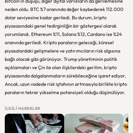
Bitcoin'in düşüşü, diğer dijital varlıkların da gerilemesine
neden oldu. BTC %7 oranında değer kaybederek 112.000
dolar seviyesine kadar geriledi. Bu durum, kripto
piyasasındaki genel tedirginliğin bir göstergesi olarak
yorumlandı. Ethereum %11, Solana %12, Cardano ise %24
oranında geriledi. Kripto paraların geleceği, küresel
piyasalardaki gelişmelere ve yatırımcıların risk algısına
bağlı olacak gibi görünüyor. Trump yönetiminin politik
açıklamaları ve Çin ile olan ilişkilerdeki gerilim, kripto
piyasasında dalgalanmaların sürebileceğine işaret ediyor.
Ancak, uzun vadede risk iştahının artmasıyla birlikte kripto
paraların tekrar yükselme potansiyeli olduğu düşünülüyor.
İLGILI HABERLER