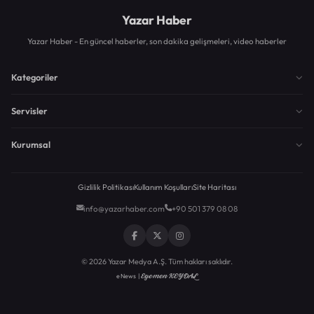
Yazar Haber
Yazar Haber - En güncel haberler, son dakika gelişmeleri, video haberler
Kategoriler
Servisler
Kurumsal
Gizlilik Politikası
Kullanım Koşulları
Site Haritası
info@yazarhaber.com
+90 501 379 08 08
© 2026 Yazar Medya A.Ş. Tüm hakları saklıdır.
Egemen KEYDAL
eNews |