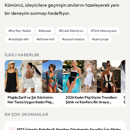
Kömürcü, izleyicilere geçmişin anılarını tazeleyerek yeni
bir deneyim sunmayı hedefliyor.
#Kurtlar Vadisi
#Abuzer
#Erdal Kömürcü
#Türk televizyonu
#nostaljik etki
#efsane ikili
#sosyal medya
#yeni proje
İLGILI HABERLER
Plajda Zarif ve Şık Görünüm:
2026 Kadın Plaj Giyim Trendleri:
Güz
Her Tarza Uygun Kadın Plaj
Şıklık ve Konforu Bir Araya
Dön
Giyim Önerileri
Getiren Modeller
Bakı
Çöz
EN ÇOK OKUNANLAR
1972 İrlanda Fotoğrafı Yeniden Gündemde Sevgilisi İçin Silaha