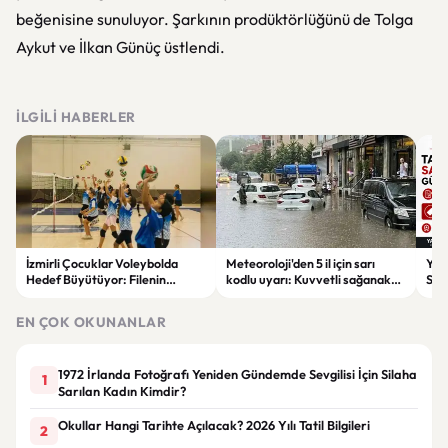
beğenisine sunuluyor. Şarkının prodüktörlüğünü de Tolga
Aykut ve İlkan Günüç üstlendi.
İLGILI HABERLER
İzmirli Çocuklar Voleybolda
Meteoroloji'den 5 il için sarı
Yaz
Hedef Büyütüyor: Filenin
kodlu uyarı: Kuvvetli sağanak
Spon
Sultanları İlham Kaynağı Oldu
ve fırtına geliyor
Günc
EN ÇOK OKUNANLAR
1972 İrlanda Fotoğrafı Yeniden Gündemde Sevgilisi İçin Silaha
1
Sarılan Kadın Kimdir?
Okullar Hangi Tarihte Açılacak? 2026 Yılı Tatil Bilgileri
2