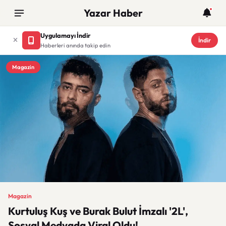
Yazar Haber
Uygulamayı İndir
İndir
Haberleri anında takip edin
Magazin
Magazin
Kurtuluş Kuş ve Burak Bulut İmzalı '2L',
Sosyal Medyada Viral Oldu!