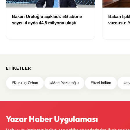
Bakan Uraloğlu açıkladı: 5G abone
Bakan Işık
sayısı 4 ayda 44,5 milyona ulaştı
vurgusu: Ye
imzalandı
ETIKETLER
#Kuruluş Orhan
#Mert Yazıcıoğlu
#özel bölüm
#at
Yazar Haber Uygulaması
Mobil uygulamamızı indirin, son dakika haberlerinden ilk siz haber