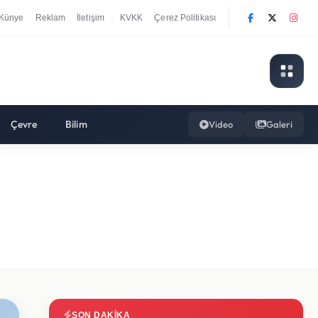
Künye
Reklam
İletişim
KVKK
Çerez Politikası
|
Çevre
Bilim
Video
Galeri
SON DAKIKA