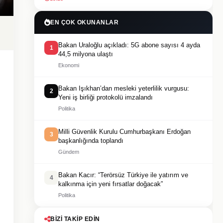
EN ÇOK OKUNANLAR
Bakan Uraloğlu açıkladı: 5G abone sayısı 4 ayda
1
44,5 milyona ulaştı
Ekonomi
Bakan Işıkhan’dan mesleki yeterlilik vurgusu:
2
Yeni iş birliği protokolü imzalandı
Politika
Milli Güvenlik Kurulu Cumhurbaşkanı Erdoğan
3
başkanlığında toplandı
Gündem
Bakan Kacır: “Terörsüz Türkiye ile yatırım ve
4
kalkınma için yeni fırsatlar doğacak”
Politika
BIZI TAKIP EDIN