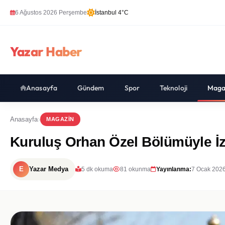
6 Ağustos 2026 Perşembe
İstanbul 4°C
Yazar Haber
Anasayfa
Gündem
Spor
Teknoloji
Maga
Anasayfa
MAGAZIN
Kuruluş Orhan Özel Bölümüyle İz
E
Yazar Medya
5 dk okuma
81 okunma
Yayınlanma:
7 Ocak 2026