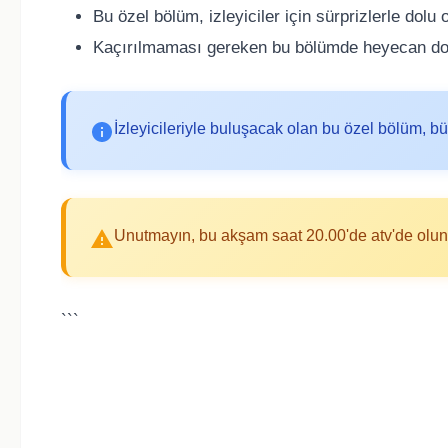
Bu özel bölüm, izleyiciler için sürprizlerle dolu 
Kaçırılmaması gereken bu bölümde heyecan do
İzleyicileriyle buluşacak olan bu özel bölüm, b
Unutmayın, bu akşam saat 20.00'de atv'de olun
```