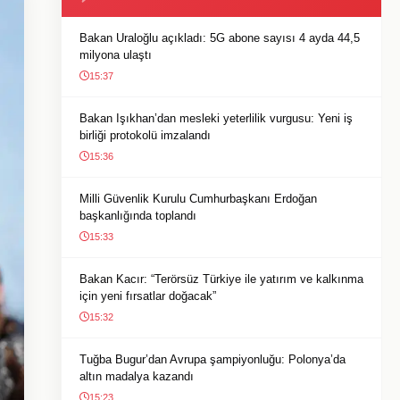
Bakan Uraloğlu açıkladı: 5G abone sayısı 4 ayda 44,5
milyona ulaştı
15:37
Bakan Işıkhan’dan mesleki yeterlilik vurgusu: Yeni iş
birliği protokolü imzalandı
15:36
Milli Güvenlik Kurulu Cumhurbaşkanı Erdoğan
başkanlığında toplandı
15:33
Bakan Kacır: “Terörsüz Türkiye ile yatırım ve kalkınma
için yeni fırsatlar doğacak”
15:32
Tuğba Bugur’dan Avrupa şampiyonluğu: Polonya’da
altın madalya kazandı
15:23