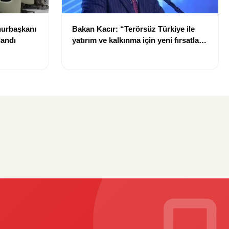
hurbaşkanı
Bakan Kacır: “Terörsüz Türkiye ile
landı
yatırım ve kalkınma için yeni fırsatlar
doğacak”