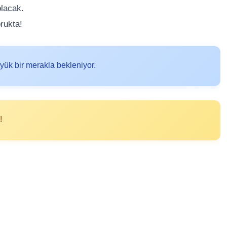
olacak.
rukta!
üyük bir merakla bekleniyor.
!