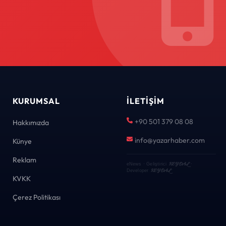
KURUMSAL
İLETIŞIM
+90 501 379 08 08
Hakkımızda
info@yazarhaber.com
Künye
Reklam
KEYDAL
eNews · Geliştirici
·
KEYDAL
Developer
KVKK
Çerez Politikası