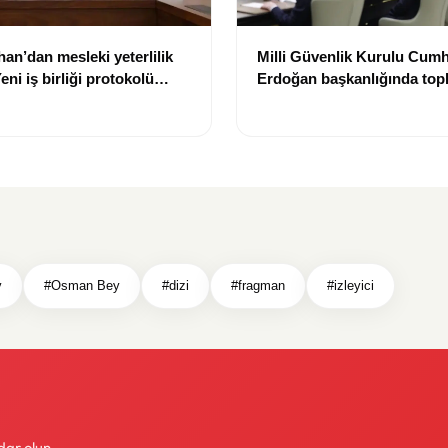
han’dan mesleki yeterlilik
Milli Güvenlik Kurulu Cum
ni iş birliği protokolü
Erdoğan başkanlığında top
v
#Osman Bey
#dizi
#fragman
#izleyici
dar olun.