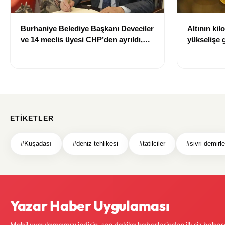
Burhaniye Belediye Başkanı Deveciler
Altının kil
ve 14 meclis üyesi CHP’den ayrıldı,
yükselişe g
YENİ Parti’ye geçti
ETIKETLER
#Kuşadası
#deniz tehlikesi
#tatilciler
#sivri demirle
Yazar Haber Uygulaması
Mobil uygulamamızı indirin, son dakika haberlerinden ilk siz haber