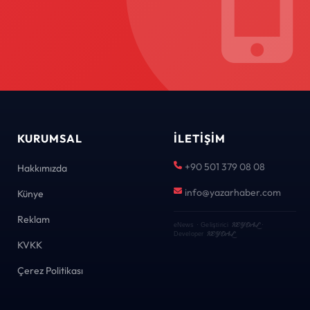
KURUMSAL
İLETIŞIM
+90 501 379 08 08
Hakkımızda
info@yazarhaber.com
Künye
Reklam
KEYDAL
eNews · Geliştirici
·
KEYDAL
Developer
KVKK
Çerez Politikası