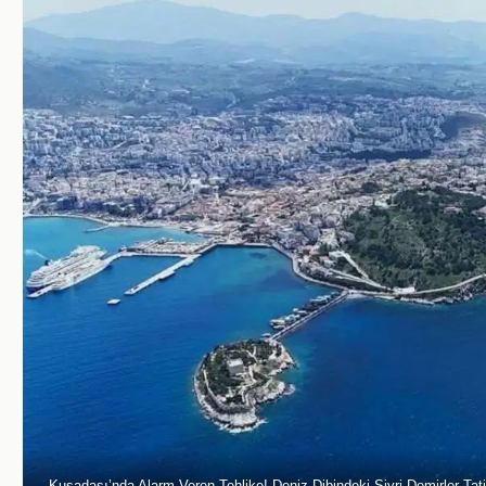
Kuşadası’nda Alarm Veren Tehlike! Deniz Dibindeki Sivri Demirler Tatil