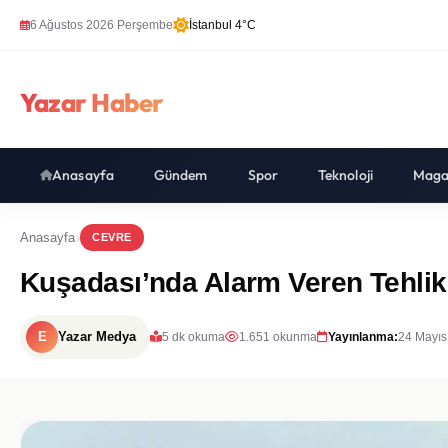
6 Ağustos 2026 Perşembe
İstanbul 4°C
Yazar Haber
Anasayfa
Gündem
Spor
Teknoloji
Maga
Anasayfa
CEVRE
Kuşadası’nda Alarm Veren Tehlike!
E
Yazar Medya
5 dk okuma
1.651 okunma
Yayınlanma:
24 Mayıs