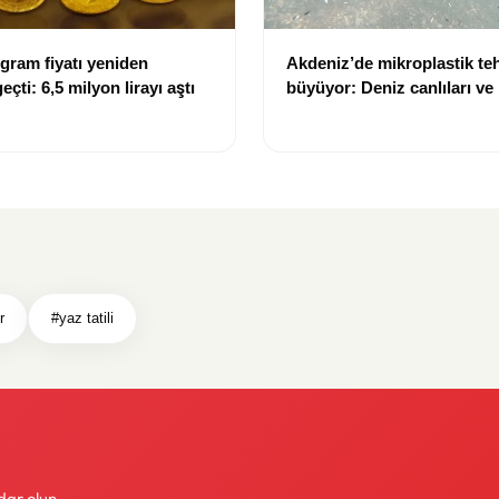
ogram fiyatı yeniden
Akdeniz’de mikroplastik teh
eçti: 6,5 milyon lirayı aştı
büyüyor: Deniz canlıları ve
sağlığı risk altında
r
#yaz tatili
dar olun.