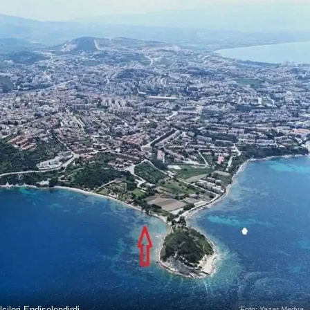
cileri Endişelendirdi
Foto: Yazar Medya