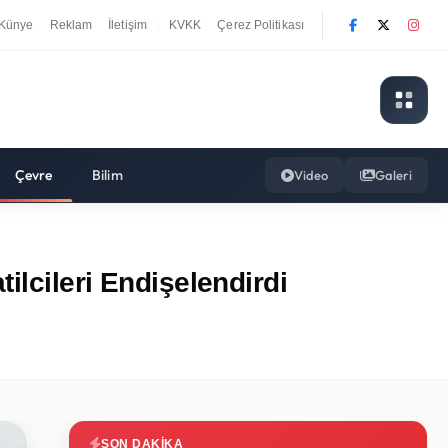
Künye
Reklam
İletişim
KVKK
Çerez Politikası
|
Çevre
Bilim
Video
Galeri
ilcileri Endişelendirdi
SON DAKIKA