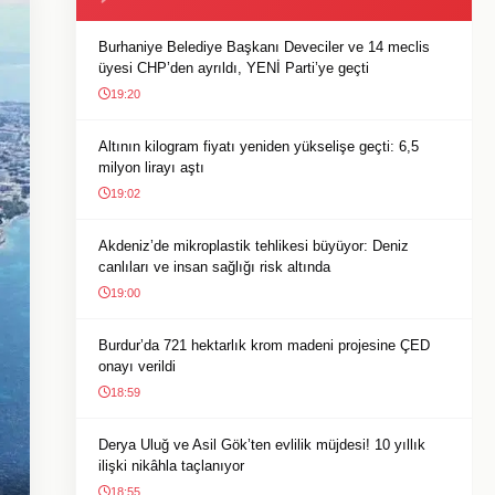
Burhaniye Belediye Başkanı Deveciler ve 14 meclis
üyesi CHP’den ayrıldı, YENİ Parti’ye geçti
19:20
Altının kilogram fiyatı yeniden yükselişe geçti: 6,5
milyon lirayı aştı
19:02
Akdeniz’de mikroplastik tehlikesi büyüyor: Deniz
canlıları ve insan sağlığı risk altında
19:00
Burdur’da 721 hektarlık krom madeni projesine ÇED
onayı verildi
18:59
Derya Uluğ ve Asil Gök’ten evlilik müjdesi! 10 yıllık
ilişki nikâhla taçlanıyor
18:55