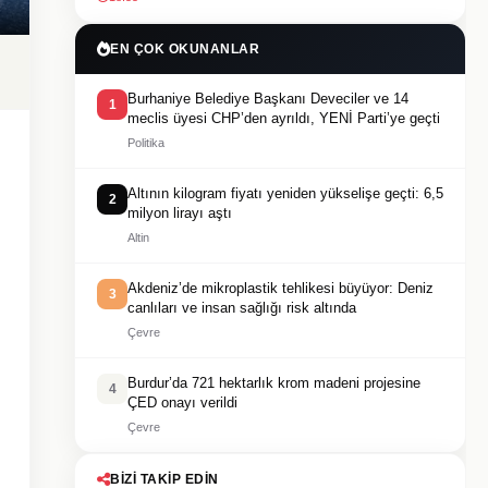
EN ÇOK OKUNANLAR
Burhaniye Belediye Başkanı Deveciler ve 14
1
meclis üyesi CHP’den ayrıldı, YENİ Parti’ye geçti
Politika
Altının kilogram fiyatı yeniden yükselişe geçti: 6,5
2
milyon lirayı aştı
Altin
Akdeniz’de mikroplastik tehlikesi büyüyor: Deniz
3
canlıları ve insan sağlığı risk altında
Çevre
Burdur’da 721 hektarlık krom madeni projesine
4
ÇED onayı verildi
Çevre
BIZI TAKIP EDIN