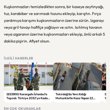
Kuşkonmazları temizledikten sonra, bir kaseye zeytinyağı,
tuz, karabiber ve sarımsak tozunu ekleyip, karıştın. Fırça
yardımıya karışımı kuşkonmazların üzerine sürün. Izgarayı
veya gril tavayı hafifçe yağlayın ve ısıtın. Isıtılmış tavanın
veya ızgaranın üzerine kuşkonmazları ekleyip, önlü arkalı 5
dakika pişirin. Afiyet olsun.
İLGILI HABERLER
SEEBRIG Karargahı İstanbul’a
Tekirdağ’da Yeni Aldığı
Suça
Taşındı: Türkiye 2032’ye Kadar
Motosikletle Kaza Yapan 22
Yen
Ev Sahibi Olacak
Yaşındaki Genç Hayatını
Kabu
Kaybetti
EN ÇOK OKUNANLAR