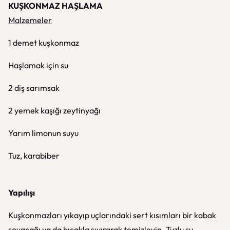
KUŞKONMAZ HAŞLAMA
Malzemeler
1 demet kuşkonmaz
Haşlamak için su
2 diş sarımsak
2 yemek kaşığı zeytinyağı
Yarım limonun suyu
Tuz, karabiber
Yapılışı
Kuşkonmazları yıkayıp uçlarındaki sert kısımları bir kabak
soyacağı ya da bıçakla sıyırarak temizleyin. Tuzlu su